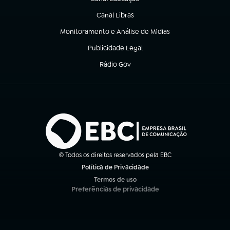
(abre em nova aba)
Canal Libras
(abre em nova aba)
Monitoramento e Análise de Mídias
(abre em nova aba)
Publicidade Legal
(abre em nova aba)
Rádio Gov
(abre em nova aba)
© Todos os direitos reservados pela EBC
Política de Privacidade
(abre em nova aba)
Termos de uso
(abre em nova aba)
Preferências de privacidade