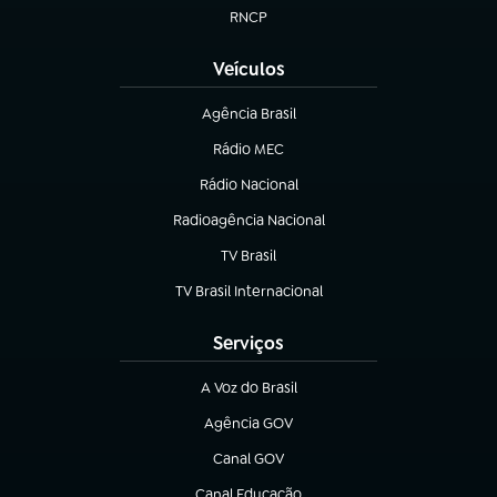
RNCP
(abre em nova aba)
Veículos
Agência Brasil
(abre em nova aba)
Rádio MEC
(abre em nova aba)
Rádio Nacional
Radioagência Nacional
(abre em nova aba)
TV Brasil
(abre em nova aba)
TV Brasil Internacional
(abre em nova aba)
Serviços
A Voz do Brasil
(abre em nova aba)
Agência GOV
(abre em nova aba)
Canal GOV
(abre em nova aba)
Canal Educação