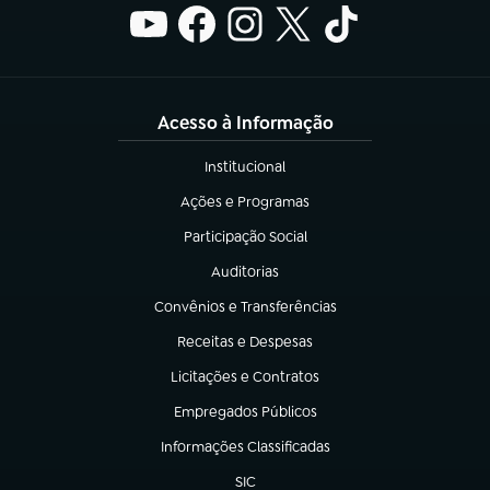
Acesso à Informação
Institucional
(abre em nova aba)
Ações e Programas
(abre em nova aba)
Participação Social
(abre em nova aba)
Auditorias
(abre em nova aba)
Convênios e Transferências
(abre em nova aba)
Receitas e Despesas
(abre em nova aba)
Licitações e Contratos
(abre em nova aba)
Empregados Públicos
(abre em nova aba)
Informações Classificadas
(abre em nova aba)
SIC
(abre em nova aba)