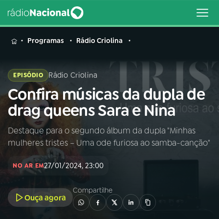
MENU
Programas
Rádio Criolina
Rádio Criolina
EPISÓDIO
Confira músicas da dupla de
Buscar
na
drag queens Sara e Nina
Rádio
Buscar
Nacional
Destaque para o segundo álbum da dupla "Minhas
mulheres tristes – Uma ode furiosa ao samba-canção"
AO VIVO
27/01/2024, 23:00
NO AR EM
01
INÍCIO
Compartilhe
Ouça agora
02
A RÁDIO