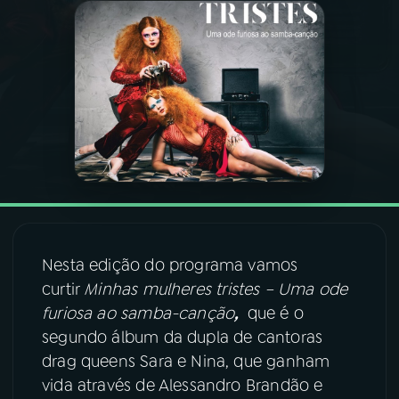
03
PROGRAMAÇÃO
04
PROGRAMAS
05
PODCASTS
06
VIDEOCASTS
Nesta edição do programa vamos
07
ÚLTIMAS
curtir
Minhas mulheres tristes – Uma ode
furiosa ao samba-canção
,
que é o
segundo álbum da dupla de cantoras
08
FESTIVAL DE MÚSICA
drag queens Sara e Nina, que ganham
vida através de Alessandro Brandão e
ACOMPANHE A RÁDIO NACIONAL