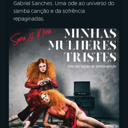
Gabriel Sanches. Uma ode ao universo do
samba canção e da sofrência
YouTube
Facebook
repaginadas.
Instagram
X
TikTok