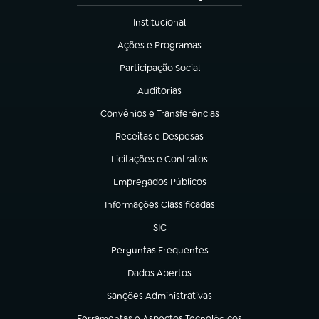
Institucional
(abre em nova aba)
Ações e Programas
(abre em nova aba)
Participação Social
(abre em nova aba)
Auditorias
(abre em nova aba)
Convênios e Transferências
(abre em nova aba)
Receitas e Despesas
(abre em nova aba)
Licitações e Contratos
(abre em nova aba)
Empregados Públicos
(abre em nova aba)
Informações Classificadas
(abre em nova aba)
SIC
(abre em nova aba)
Perguntas Frequentes
(abre em nova aba)
Dados Abertos
(abre em nova aba)
Sanções Administrativas
(abre em nova aba)
Ferramentas e Aspectos Tecnológicos