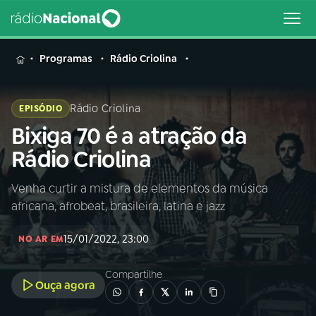
MENU
Programas
Rádio Criolina
Rádio Criolina
EPISÓDIO
Bixiga 70 é a atração da
Buscar
na
Rádio Criolina
Rádio
Buscar
Nacional
Venha curtir a mistura de elementos da música
africana, afrobeat, brasileira, latina e jazz
AO VIVO
15/01/2022, 23:00
NO AR EM
01
INÍCIO
Compartilhe
Ouça agora
02
A RÁDIO