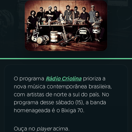
03
PROGRAMAÇÃO
04
PROGRAMAS
05
PODCASTS
06
VIDEOCASTS
O programa
Rádio Criolina
prioriza a
nova música contemporânea brasileira,
07
ÚLTIMAS
com artistas de norte a sul do país. No
programa desse sábado (15), a banda
homenageada é o Bixiga 70.
08
FESTIVAL DE MÚSICA
Ouça no
player
acima.
ACOMPANHE A RÁDIO NACIONAL