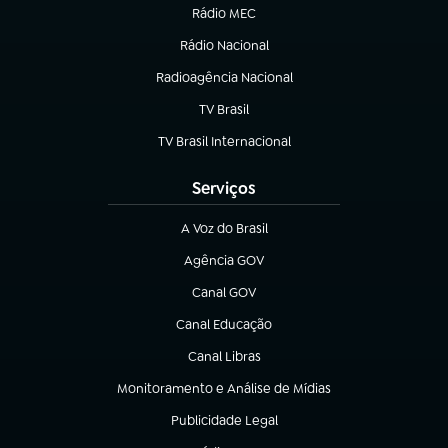
Rádio MEC
(abre em nova aba)
Rádio Nacional
Radioagência Nacional
(abre em nova aba)
TV Brasil
(abre em nova aba)
TV Brasil Internacional
(abre em nova aba)
Serviços
A Voz do Brasil
(abre em nova aba)
Agência GOV
(abre em nova aba)
Canal GOV
(abre em nova aba)
Canal Educação
(abre em nova aba)
Canal Libras
(abre em nova aba)
Monitoramento e Análise de Mídias
(abre em nova aba)
Publicidade Legal
(abre em nova aba)