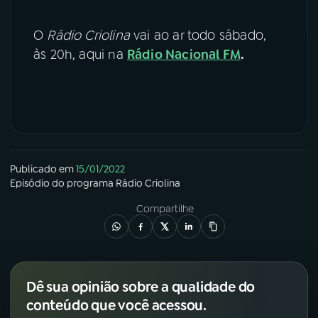
YouTube
Facebook
O
Rádio Criolina
vai ao ar todo sábado,
às 20h, aqui na
Rádio Nacional FM
.
Instagram
X
TikTok
Publicado em
15/01/2022
Episódio
do programa
Rádio Criolina
Compartilhe
Dê sua opinião sobre a qualidade do
conteúdo que você acessou.