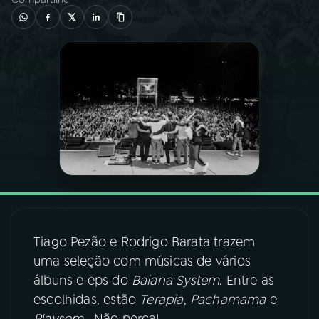
03
PROGRAMAÇÃO
04
PROGRAMAS
05
PODCASTS
06
VIDEOCASTS
07
ÚLTIMAS
Tiago Pezão e Rodrigo Barata trazem
uma seleção com músicas de vários
08
FESTIVAL DE MÚSICA
álbuns e eps do
Baiana System
. Entre as
escolhidas, estão
Terapia
,
Pachamama
e
ACOMPANHE A RÁDIO NACIONAL
Playsom
. Não perca!