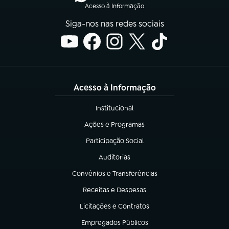
Acesso à Informação
Siga-nos nas redes sociais
Acesso à Informação
Institucional
(abre em nova aba)
Ações e Programas
(abre em nova aba)
Participação Social
(abre em nova aba)
Auditorias
(abre em nova aba)
Convênios e Transferências
(abre em nova aba)
Receitas e Despesas
(abre em nova aba)
Licitações e Contratos
(abre em nova aba)
Empregados Públicos
(abre em nova aba)