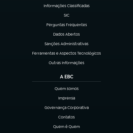
Informações Classificadas
(abre em nova aba)
SIC
(abre em nova aba)
Perguntas Frequentes
(abre em nova aba)
Dados Abertos
(abre em nova aba)
Sanções Administrativas
(abre em nova aba)
Ferramentas e Aspectos Tecnológicos
(abre em nova aba)
Outras Informações
(abre em nova aba)
A EBC
Quem somos
(abre em nova aba)
Imprensa
(abre em nova aba)
Governança Corporativa
(abre em nova aba)
Contatos
(abre em nova aba)
Quem é Quem
(abre em nova aba)