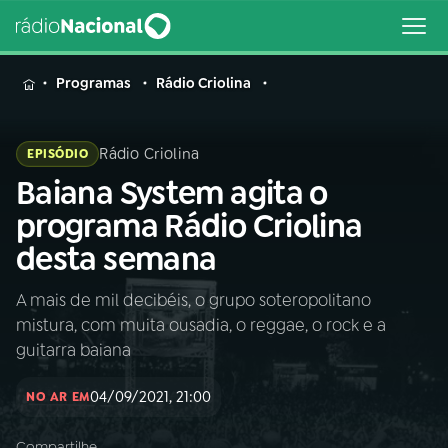
MENU
Programas
Rádio Criolina
Rádio Criolina
EPISÓDIO
Baiana System agita o
Buscar
na
programa Rádio Criolina
Rádio
Buscar
desta semana
Nacional
A mais de mil decibéis, o grupo soteropolitano
AO VIVO
mistura, com muita ousadia, o reggae, o rock e a
guitarra baiana
01
INÍCIO
04/09/2021, 21:00
NO AR EM
02
A RÁDIO
Compartilhe