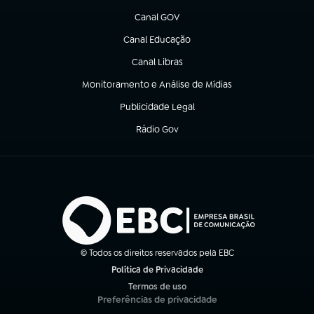
Canal GOV
(abre em nova aba)
Canal Educação
(abre em nova aba)
Canal Libras
(abre em nova aba)
Monitoramento e Análise de Mídias
(abre em nova aba)
Publicidade Legal
(abre em nova aba)
Rádio Gov
(abre em nova aba)
© Todos os direitos reservados pela EBC
Política de Privacidade
(abre em nova aba)
Termos de uso
(abre em nova aba)
Preferências de privacidade