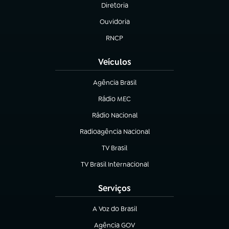
Diretoria
(abre em nova aba)
Ouvidoria
(abre em nova aba)
RNCP
(abre em nova aba)
Veículos
Agência Brasil
(abre em nova aba)
Rádio MEC
(abre em nova aba)
Rádio Nacional
Radioagência Nacional
(abre em nova aba)
TV Brasil
(abre em nova aba)
TV Brasil Internacional
(abre em nova aba)
Serviços
A Voz do Brasil
(abre em nova aba)
Agência GOV
(abre em nova aba)