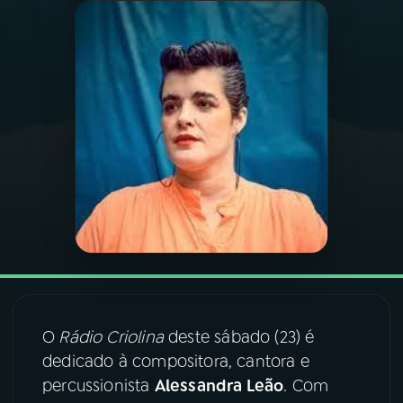
03
PROGRAMAÇÃO
04
PROGRAMAS
05
PODCASTS
06
VIDEOCASTS
07
ÚLTIMAS
O
Rádio Criolina
deste sábado (23) é
08
FESTIVAL DE MÚSICA
dedicado à compositora, cantora e
percussionista
Alessandra Leão
. Com
ACOMPANHE A RÁDIO NACIONAL