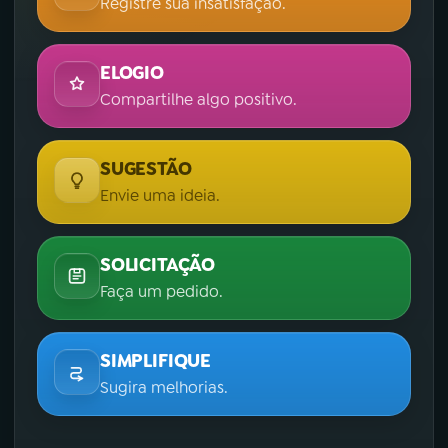
Registre sua insatisfação.
ELOGIO
Compartilhe algo positivo.
SUGESTÃO
Envie uma ideia.
SOLICITAÇÃO
Faça um pedido.
SIMPLIFIQUE
Sugira melhorias.