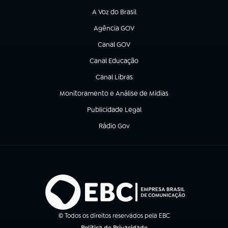
A Voz do Brasil
(abre em nova aba)
Agência GOV
(abre em nova aba)
Canal GOV
(abre em nova aba)
Canal Educação
(abre em nova aba)
Canal Libras
(abre em nova aba)
Monitoramento e Análise de Mídias
(abre em nova aba)
Publicidade Legal
(abre em nova aba)
Rádio Gov
(abre em nova aba)
© Todos os direitos reservados pela EBC