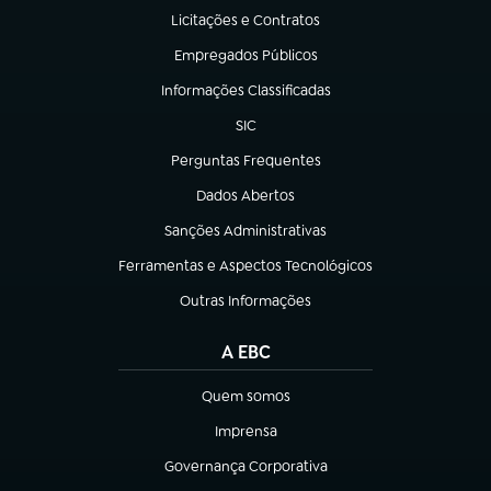
Licitações e Contratos
(abre em nova aba)
Empregados Públicos
(abre em nova aba)
Informações Classificadas
(abre em nova aba)
SIC
(abre em nova aba)
Perguntas Frequentes
(abre em nova aba)
Dados Abertos
(abre em nova aba)
Sanções Administrativas
(abre em nova aba)
Ferramentas e Aspectos Tecnológicos
(abre em nova aba)
Outras Informações
(abre em nova aba)
A EBC
Quem somos
(abre em nova aba)
Imprensa
(abre em nova aba)
Governança Corporativa
(abre em nova aba)