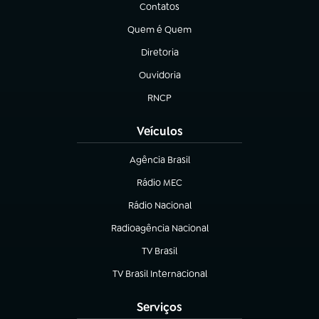
Contatos
(abre em nova aba)
Quem é Quem
(abre em nova aba)
Diretoria
(abre em nova aba)
Ouvidoria
(abre em nova aba)
RNCP
(abre em nova aba)
Veículos
Agência Brasil
(abre em nova aba)
Rádio MEC
(abre em nova aba)
Rádio Nacional
Radioagência Nacional
(abre em nova aba)
TV Brasil
(abre em nova aba)
TV Brasil Internacional
(abre em nova aba)
Serviços