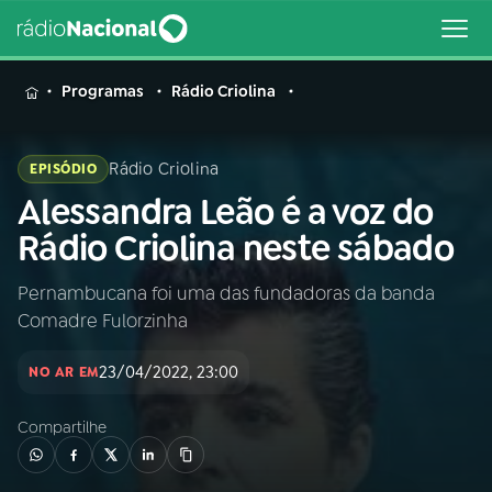
MENU
Programas
Rádio Criolina
Rádio Criolina
EPISÓDIO
Alessandra Leão é a voz do
Buscar
na
Rádio Criolina neste sábado
Rádio
Buscar
Nacional
Pernambucana foi uma das fundadoras da banda
Comadre Fulorzinha
AO VIVO
23/04/2022, 23:00
NO AR EM
01
INÍCIO
Compartilhe
02
A RÁDIO