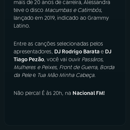
mais de 20 anos de carreira, Alessandra
teve o disco
Macumbas e Catimbós
,
YouTube
Facebook
lançado em 2019, indicado ao Grammy
Latino.
Instagram
X
TikTok
Entre as canções selecionadas pelos
apresentadores,
DJ Rodrigo Barata
e
DJ
Tiago Pezão
, você vai ouvir
Passáros,
Mulheres e Peixes, Front de Guerra, Borda
da Pele
e
Tua Mão Minha Cabeça.
Não perca! É às 20h, na
Nacional FM!