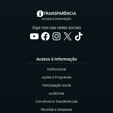
(abre em nova aba)
TRANSPARÊNCIA
Acesso à Informação
Siga-nos nas redes sociais
Acesso à Informação
Institucional
(abre em nova aba)
Ações e Programas
(abre em nova aba)
Participação Social
(abre em nova aba)
Auditorias
(abre em nova aba)
Convênios e Transferências
(abre em nova aba)
Receitas e Despesas
(abre em nova aba)