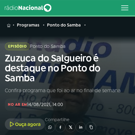
MENU
Programas
Ponto do Samba
Ponto do Samba
EPISÓDIO
Zuzuca do Salgueiro é
Buscar
na
destaque no Ponto do
Rádio
Buscar
Samba
Nacional
Confira programa que foi ao ar no final de semana
AO VIVO
14/08/2021, 14:00
NO AR EM
01
INÍCIO
Compartilhe
Ouça agora
02
A RÁDIO