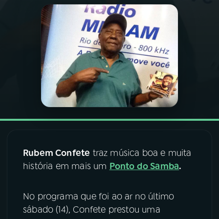
03
PROGRAMAÇÃO
04
PROGRAMAS
05
PODCASTS
06
VIDEOCASTS
Rubem Confete
traz música boa e muita
07
ÚLTIMAS
história em mais um
Ponto do Samba
.
08
FESTIVAL DE MÚSICA
No programa que foi ao ar no último
sábado (14), Confete prestou uma
ACOMPANHE A RÁDIO NACIONAL