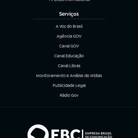
(abre em nova aba)
Serviços
A Voz do Brasil
(abre em nova aba)
Agência GOV
(abre em nova aba)
Canal GOV
(abre em nova aba)
Canal Educação
(abre em nova aba)
Canal Libras
(abre em nova aba)
Monitoramento e Análise de Mídias
(abre em nova aba)
Publicidade Legal
(abre em nova aba)
Rádio Gov
(abre em nova aba)