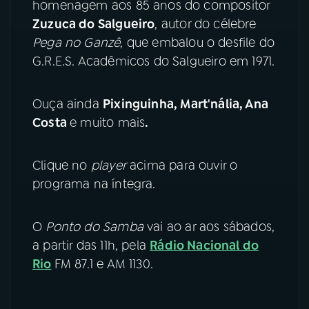
homenagem aos 85 anos do compositor
Zuzuca do Salgueiro
, autor do célebre
YouTube
Facebook
Pega no Ganzê
, que embalou o desfile do
G.R.E.S. Acadêmicos do Salgueiro em 1971.
Instagram
X
TikTok
Ouça ainda
Pixinguinha, Mart'nália, Ana
Costa
e muito mais
.
Clique no
player
acima para ouvir o
programa na íntegra.
O
Ponto do Samba
vai ao ar aos sábados,
a partir das 11h, pela
Rádio Nacional do
Rio
FM 87.1 e AM 1130.