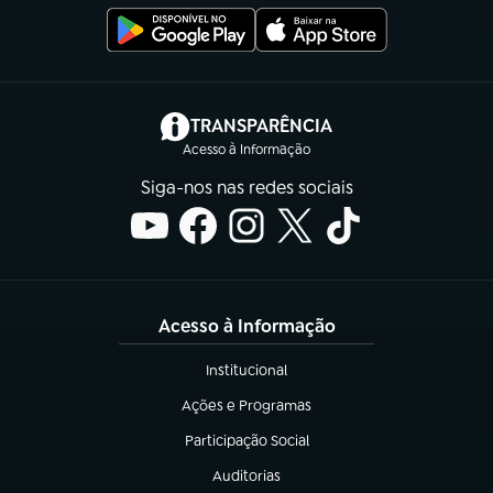
(abre em nova aba)
TRANSPARÊNCIA
Acesso à Informação
Siga-nos nas redes sociais
Acesso à Informação
Institucional
(abre em nova aba)
Ações e Programas
(abre em nova aba)
Participação Social
(abre em nova aba)
Auditorias
(abre em nova aba)