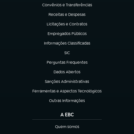
Convênios e Transferências
(abre em nova aba)
Receitas e Despesas
(abre em nova aba)
Licitações e Contratos
(abre em nova aba)
Empregados Públicos
(abre em nova aba)
Informações Classificadas
(abre em nova aba)
SIC
(abre em nova aba)
Perguntas Frequentes
(abre em nova aba)
Dados Abertos
(abre em nova aba)
Sanções Administrativas
(abre em nova aba)
Ferramentas e Aspectos Tecnológicos
(abre em nova aba)
Outras Informações
(abre em nova aba)
A EBC
Quem somos
(abre em nova aba)