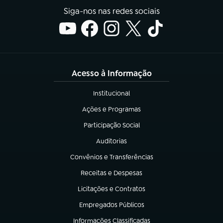
Siga-nos nas redes sociais
Acesso à Informação
Institucional
(abre em nova aba)
Ações e Programas
(abre em nova aba)
Participação Social
(abre em nova aba)
Auditorias
(abre em nova aba)
Convênios e Transferências
(abre em nova aba)
Receitas e Despesas
(abre em nova aba)
Licitações e Contratos
(abre em nova aba)
Empregados Públicos
(abre em nova aba)
Informações Classificadas