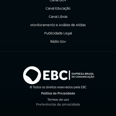
Canal GOV
(abre em nova aba)
Canal Educação
(abre em nova aba)
Canal Libras
(abre em nova aba)
Monitoramento e Análise de Mídias
(abre em nova aba)
Publicidade Legal
(abre em nova aba)
Rádio Gov
(abre em nova aba)
© Todos os direitos reservados pela EBC
Política de Privacidade
(abre em nova aba)
Termos de uso
(abre em nova aba)
Preferências de privacidade