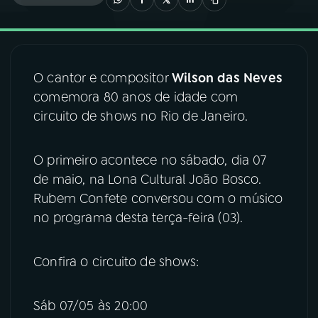
03
PROGRAMAÇÃO
O cantor e compositor
Wilson
das
Neves
04
PROGRAMAS
comemora 80 anos de idade com
circuito de shows no Rio de Janeiro.
05
PODCASTS
O primeiro acontece no sábado, dia 07
06
VIDEOCASTS
de maio, na Lona Cultural João Bosco.
Rubem Confete conversou com o músico
no programa desta terça-feira (03).
07
ÚLTIMAS
Confira o circuito de shows:
08
FESTIVAL DE MÚSICA
Sáb 07/05 às 20:00
ACOMPANHE A RÁDIO NACIONAL