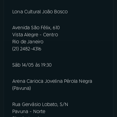
YouTube
Facebook
Lona Cultural João Bosco
Instagram
X
Avenida São Félix, 610
Vista Alegre - Centro
TikTok
Rio de Janeiro
(21) 2482-4316
Sáb 14/05 às 19:30
Arena Carioca Jovelina Pérola Negra
(Pavuna)
Rua Gervásio Lobato, S/N
Pavuna - Norte