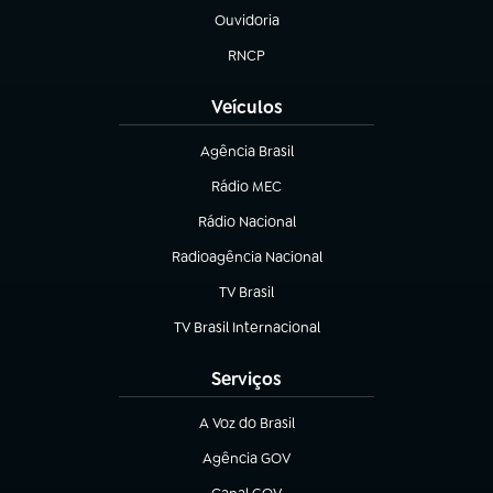
Ouvidoria
(abre em nova aba)
RNCP
(abre em nova aba)
Veículos
Agência Brasil
(abre em nova aba)
Rádio MEC
(abre em nova aba)
Rádio Nacional
Radioagência Nacional
(abre em nova aba)
TV Brasil
(abre em nova aba)
TV Brasil Internacional
(abre em nova aba)
Serviços
A Voz do Brasil
(abre em nova aba)
Agência GOV
(abre em nova aba)