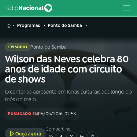
MENU
Programas
Ponto do Samba
Ponto do Samba
EPISÓDIO
Wilson das Neves celebra 80
Buscar
na
anos de idade com circuito
Rádio
Buscar
de shows
Nacional
O cantor se apresenta em lonas culturais aos longo do
AO VIVO
mês de maio
01
INÍCIO
06/05/2016, 02:53
PUBLICADO EM
Compartilhe
02
A RÁDIO
Ouça agora