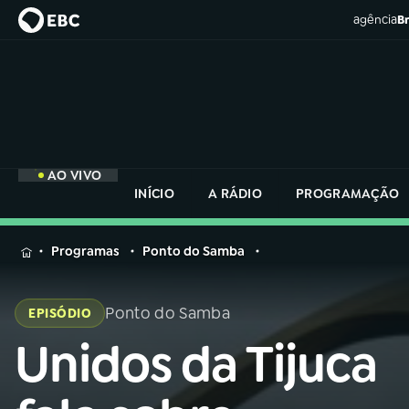
agência
Br
AO VIVO
INÍCIO
A RÁDIO
PROGRAMAÇÃO
MENU
Programas
Ponto do Samba
Buscar
na
Ponto do Samba
EPISÓDIO
Rádio
Buscar
Nacional
Unidos da Tijuca
Buscar
na
Rádio
AO VIVO