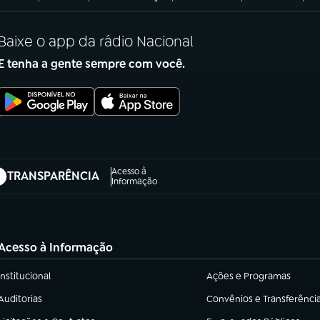
Baixe o app da rádio Nacional
E tenha a gente sempre com você.
Acesso à
TRANSPARÊNCIA
abre em nova aba)
Informação
Acesso à Informação
Institucional
Ações e Programas
(abre em nova aba)
(abre em nova aba)
Auditorias
Convênios e Transferênci
(abre em nova aba)
(abre em nova aba)