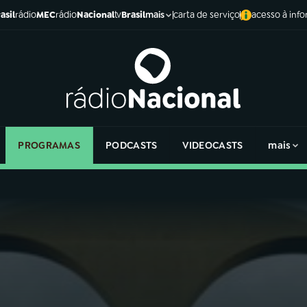
asil
rádio
MEC
rádio
Nacional
tv
Brasil
carta de serviço
acesso à inf
mais
PROGRAMAS
PODCASTS
VIDEOCASTS
mais