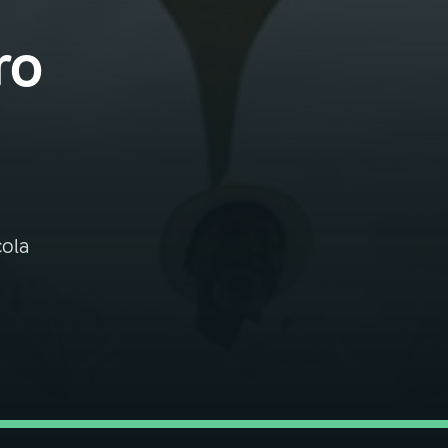
ro
cola