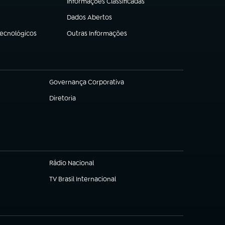
Informações Classificadas
(abre em nova aba)
Dados Abertos
(abre em nova aba)
Tecnológicos
Outras Informações
(abre em nova aba)
Governança Corporativa
(abre em nova aba)
Diretoria
(abre em nova aba)
Rádio Nacional
TV Brasil Internacional
(abre em nova aba)