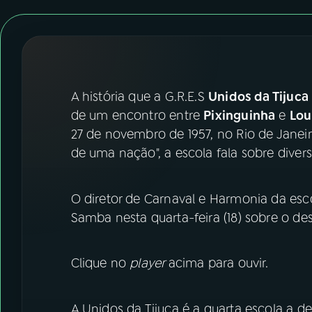
07
ÚLTIMAS
08
FESTIVAL DE MÚSICA
ACOMPANHE A RÁDIO NACIONAL
A história que a G.R.E.S
Unidos da Tijuca
de um encontro entre
Pixinguinha
e
Lou
YouTube
Facebook
27 de novembro de 1957, no Rio de Janei
de uma nação", a escola fala sobre diver
Instagram
X
TikTok
O diretor de Carnaval e Harmonia da esc
Samba nesta quarta-feira (18) sobre o des
Clique no
player
acima para ouvir.
A Unidos da Tijuca é a quarta escola a de