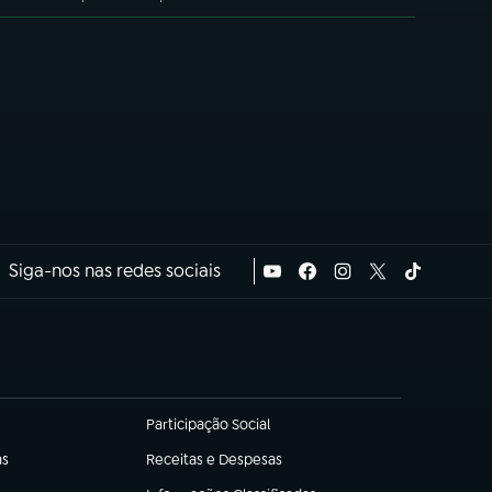
Siga-nos nas redes sociais
Participação Social
(abre em nova aba)
as
Receitas e Despesas
(abre em nova aba)