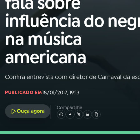
fala sobre
Nacional
influência do neg
01
INÍCIO
na música
02
A RÁDIO
americana
03
PROGRAMAÇÃO
Confira entrevista com diretor de Carnaval da es
04
PROGRAMAS
18/01/2017, 19:13
PUBLICADO EM
05
PODCASTS
Compartilhe
Ouça agora
06
VIDEOCASTS