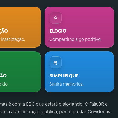
ÇÃO
ELOGIO
 insatisfação.
Compartilhe algo positivo.
ÇÃO
SIMPLIFIQUE
dido.
Sugira melhorias.
 mas é com a EBC que estará dialogando. O Fala.BR é
m a administração pública, por meio das Ouvidorias.