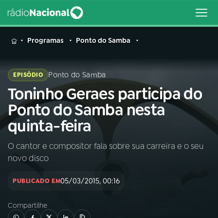
MENU
Programas
Ponto do Samba
Ponto do Samba
EPISÓDIO
Toninho Geraes participa do
Buscar
na
Ponto do Samba nesta
Rádio
Buscar
quinta-feira
Nacional
O cantor e compositor fala sobre sua carreira e o seu
AO VIVO
novo disco
01
INÍCIO
05/03/2015, 00:16
PUBLICADO EM
Compartilhe
02
A RÁDIO