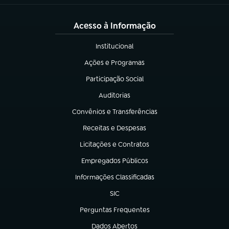
Acesso à Informação
Institucional
(abre em nova aba)
Ações e Programas
(abre em nova aba)
Participação Social
(abre em nova aba)
Auditorias
(abre em nova aba)
Convênios e Transferências
(abre em nova aba)
Receitas e Despesas
(abre em nova aba)
Licitações e Contratos
(abre em nova aba)
Empregados Públicos
(abre em nova aba)
Informações Classificadas
(abre em nova aba)
SIC
(abre em nova aba)
Perguntas Frequentes
(abre em nova aba)
Dados Abertos