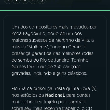
03
PROGRAMAÇÃO
Um dos compositores mais gravados por
04
PROGRAMAS
Zeca Pagodinho, dono de um dos
maiores sucessos de Martinho da Vila, a
05
PODCASTS
música "Mulheres", Toninho Geraes é
presença garantida nas melhores rodas
de samba do Rio de Janeiro. Toninho
06
VIDEOCASTS
Geraes tem mais de 250 canções
gravadas, incluindo alguns clássicos.
07
ÚLTIMAS
Ele marca presença nesta quinta-feira (5),
08
FESTIVAL DE MÚSICA
nos estúdios da
Nacional,
para contar
mais sobre seu trajeto pelo samba e
sobre seu mais recentre trabalho, o CD
ACOMPANHE A RÁDIO NACIONAL