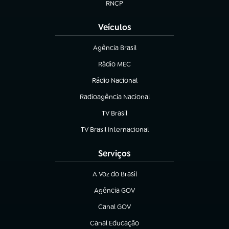
RNCP
(abre em nova aba)
Veículos
Agência Brasil
(abre em nova aba)
Rádio MEC
(abre em nova aba)
Rádio Nacional
Radioagência Nacional
(abre em nova aba)
TV Brasil
(abre em nova aba)
TV Brasil Internacional
(abre em nova aba)
Serviços
A Voz do Brasil
(abre em nova aba)
Agência GOV
(abre em nova aba)
Canal GOV
(abre em nova aba)
Canal Educação
(abre em nova aba)