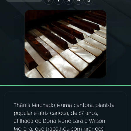
03
PROGRAMAÇÃO
04
PROGRAMAS
05
PODCASTS
06
VIDEOCASTS
07
ÚLTIMAS
Thânia Machado é uma cantora, pianista
08
FESTIVAL DE MÚSICA
popular e atriz carioca, de 67 anos,
afilhada de Dona Ivone Lara e Wilson
Moreira, que trabalhou com grandes
ACOMPANHE A RÁDIO NACIONAL