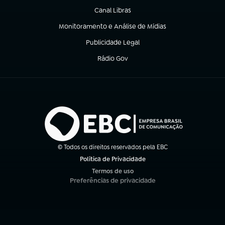
Canal Libras
(abre em nova aba)
Monitoramento e Análise de Mídias
(abre em nova aba)
Publicidade Legal
(abre em nova aba)
Rádio Gov
(abre em nova aba)
© Todos os direitos reservados pela EBC
Política de Privacidade
(abre em nova aba)
Termos de uso
(abre em nova aba)
Preferências de privacidade