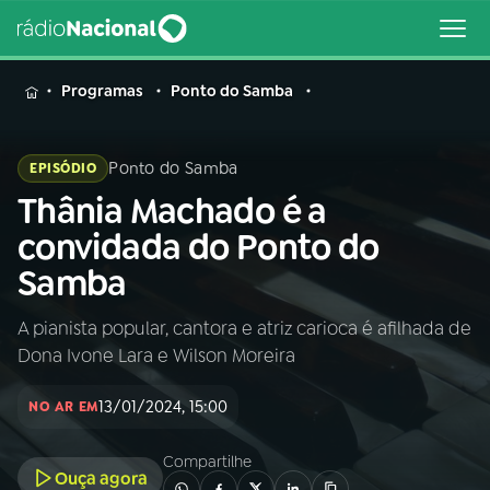
MENU
Programas
Ponto do Samba
Ponto do Samba
EPISÓDIO
Thânia Machado é a
Buscar
na
convidada do Ponto do
Rádio
Buscar
Samba
Nacional
A pianista popular, cantora e atriz carioca é afilhada de
AO VIVO
Dona Ivone Lara e Wilson Moreira
01
INÍCIO
13/01/2024, 15:00
NO AR EM
Compartilhe
02
A RÁDIO
Ouça agora