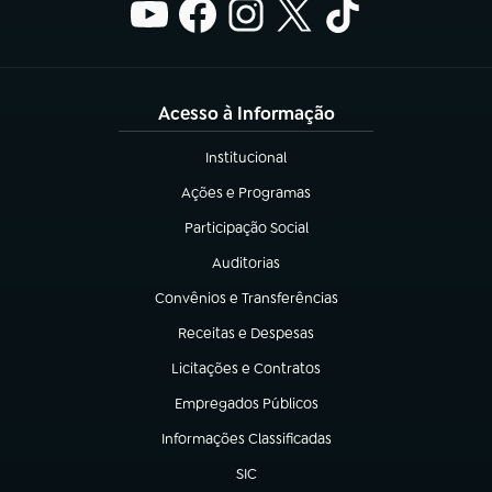
Acesso à Informação
Institucional
(abre em nova aba)
Ações e Programas
(abre em nova aba)
Participação Social
(abre em nova aba)
Auditorias
(abre em nova aba)
Convênios e Transferências
(abre em nova aba)
Receitas e Despesas
(abre em nova aba)
Licitações e Contratos
(abre em nova aba)
Empregados Públicos
(abre em nova aba)
Informações Classificadas
(abre em nova aba)
SIC
(abre em nova aba)