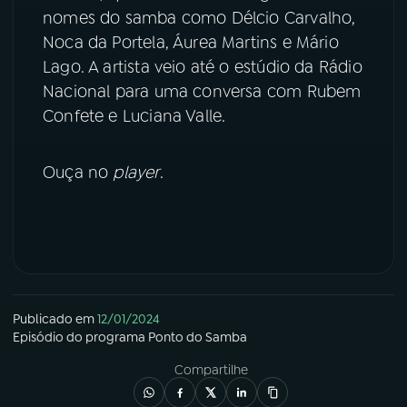
nomes do samba como Délcio Carvalho,
YouTube
Facebook
Noca da Portela, Áurea Martins e Mário
Lago. A artista veio até o estúdio da Rádio
Instagram
X
Nacional para uma conversa com Rubem
Confete e Luciana Valle.
TikTok
Ouça no
player
.
Publicado em
12/01/2024
Episódio
do programa
Ponto do Samba
Compartilhe