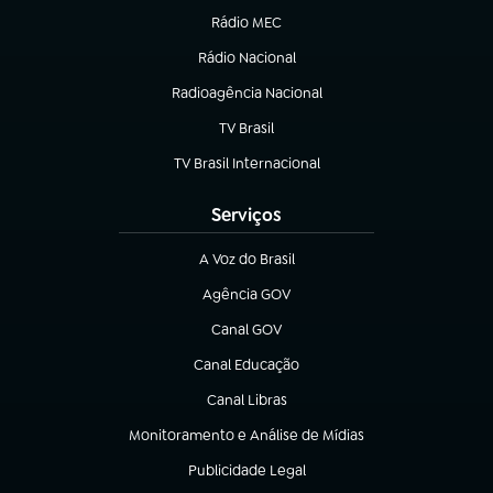
Rádio MEC
(abre em nova aba)
Rádio Nacional
Radioagência Nacional
(abre em nova aba)
TV Brasil
(abre em nova aba)
TV Brasil Internacional
(abre em nova aba)
Serviços
A Voz do Brasil
(abre em nova aba)
Agência GOV
(abre em nova aba)
Canal GOV
(abre em nova aba)
Canal Educação
(abre em nova aba)
Canal Libras
(abre em nova aba)
Monitoramento e Análise de Mídias
(abre em nova aba)
Publicidade Legal
(abre em nova aba)