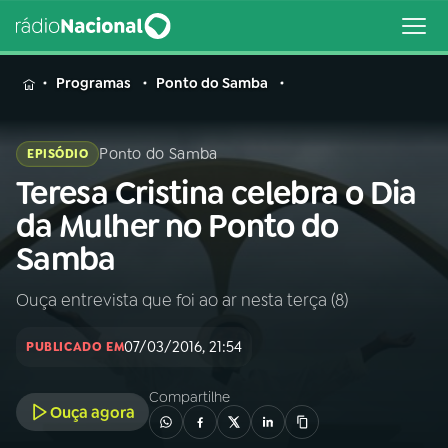
MENU
Programas
Ponto do Samba
Ponto do Samba
EPISÓDIO
Teresa Cristina celebra o Dia
Buscar
na
da Mulher no Ponto do
Rádio
Buscar
Samba
Nacional
Ouça entrevista que foi ao ar nesta terça (8)
AO VIVO
07/03/2016, 21:54
PUBLICADO EM
01
INÍCIO
Compartilhe
Ouça agora
02
A RÁDIO