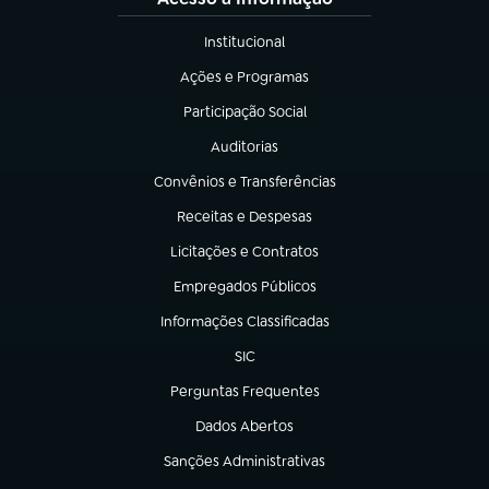
Institucional
(abre em nova aba)
Ações e Programas
(abre em nova aba)
Participação Social
(abre em nova aba)
Auditorias
(abre em nova aba)
Convênios e Transferências
(abre em nova aba)
Receitas e Despesas
(abre em nova aba)
Licitações e Contratos
(abre em nova aba)
Empregados Públicos
(abre em nova aba)
Informações Classificadas
(abre em nova aba)
SIC
(abre em nova aba)
Perguntas Frequentes
(abre em nova aba)
Dados Abertos
(abre em nova aba)
Sanções Administrativas
(abre em nova aba)