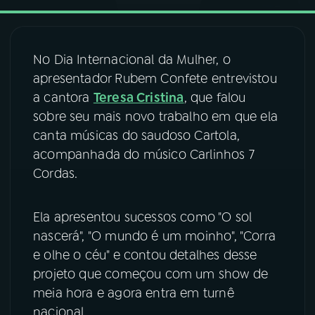
03
PROGRAMAÇÃO
No Dia Internacional da Mulher, o
apresentador Rubem Confete entrevistou
04
PROGRAMAS
a cantora
Teresa Cristina
, que falou
sobre seu mais novo trabalho em que ela
05
PODCASTS
canta músicas do saudoso Cartola,
acompanhada do músico Carlinhos 7
Cordas.
06
VIDEOCASTS
Ela apresentou sucessos como "O sol
07
ÚLTIMAS
nascerá", "O mundo é um moinho", "Corra
e olhe o céu" e contou detalhes desse
08
FESTIVAL DE MÚSICA
projeto que começou com um show de
meia hora e agora entra em turnê
nacional.
ACOMPANHE A RÁDIO NACIONAL