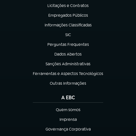
Licitações e Contratos
(abre em nova aba)
Empregados Públicos
(abre em nova aba)
Informações Classificadas
(abre em nova aba)
SIC
(abre em nova aba)
Perguntas Frequentes
(abre em nova aba)
Dados Abertos
(abre em nova aba)
Sanções Administrativas
(abre em nova aba)
Ferramentas e Aspectos Tecnológicos
(abre em nova aba)
Outras Informações
(abre em nova aba)
A EBC
Quem somos
(abre em nova aba)
Imprensa
(abre em nova aba)
Governança Corporativa
(abre em nova aba)