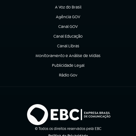
A Voz do Brasil
(abre em nova aba)
Agência GOV
(abre em nova aba)
Canal GOV
(abre em nova aba)
Canal Educação
(abre em nova aba)
Canal Libras
(abre em nova aba)
Monitoramento e Análise de Mídias
(abre em nova aba)
Publicidade Legal
(abre em nova aba)
Rádio Gov
(abre em nova aba)
© Todos os direitos reservados pela EBC