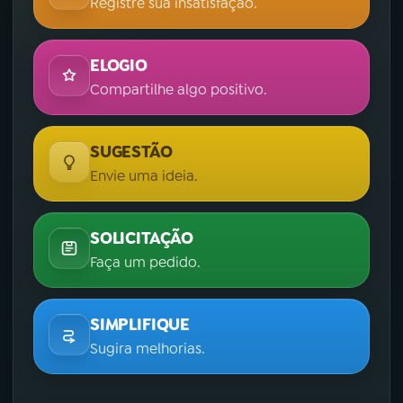
Registre sua insatisfação.
ELOGIO
Compartilhe algo positivo.
SUGESTÃO
Envie uma ideia.
SOLICITAÇÃO
Faça um pedido.
SIMPLIFIQUE
Sugira melhorias.