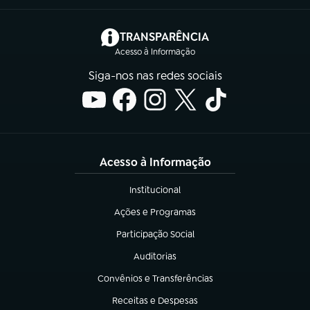
(abre em nova aba)
TRANSPARÊNCIA
Acesso à Informação
Siga-nos nas redes sociais
Acesso à Informação
Institucional
(abre em nova aba)
Ações e Programas
(abre em nova aba)
Participação Social
(abre em nova aba)
Auditorias
(abre em nova aba)
Convênios e Transferências
(abre em nova aba)
Receitas e Despesas
(abre em nova aba)