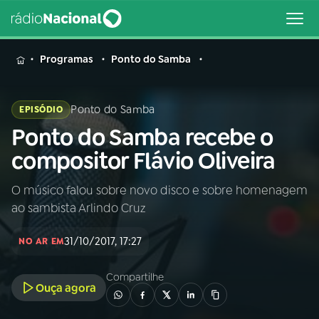
MENU
Programas
Ponto do Samba
Ponto do Samba
EPISÓDIO
Ponto do Samba recebe o
Buscar
na
compositor Flávio Oliveira
Rádio
Buscar
Nacional
O músico falou sobre novo disco e sobre homenagem
ao sambista Arlindo Cruz
AO VIVO
31/10/2017, 17:27
NO AR EM
01
INÍCIO
Compartilhe
Ouça agora
02
A RÁDIO