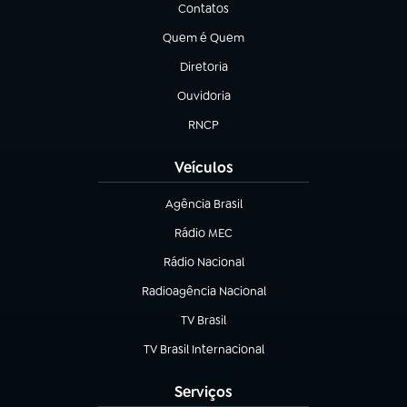
Contatos
(abre em nova aba)
Quem é Quem
(abre em nova aba)
Diretoria
(abre em nova aba)
Ouvidoria
(abre em nova aba)
RNCP
(abre em nova aba)
Veículos
Agência Brasil
(abre em nova aba)
Rádio MEC
(abre em nova aba)
Rádio Nacional
Radioagência Nacional
(abre em nova aba)
TV Brasil
(abre em nova aba)
TV Brasil Internacional
(abre em nova aba)
Serviços