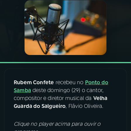
03
PROGRAMAÇÃO
04
PROGRAMAS
05
PODCASTS
06
VIDEOCASTS
Rubem Confete
recebeu no
Ponto do
Samba
deste domingo (29) o cantor,
07
ÚLTIMAS
compositor e diretor musical da
Velha
Guarda do Salgueiro
, Flávio Oliveira.
08
FESTIVAL DE MÚSICA
Clique no player acima para ouvir o
ACOMPANHE A RÁDIO NACIONAL