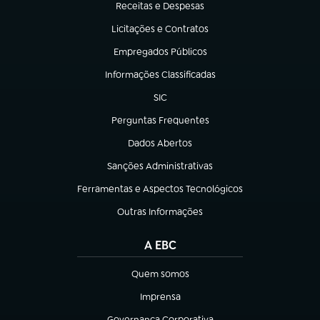
Receitas e Despesas
(abre em nova aba)
Licitações e Contratos
(abre em nova aba)
Empregados Públicos
(abre em nova aba)
Informações Classificadas
(abre em nova aba)
SIC
(abre em nova aba)
Perguntas Frequentes
(abre em nova aba)
Dados Abertos
(abre em nova aba)
Sanções Administrativas
(abre em nova aba)
Ferramentas e Aspectos Tecnológicos
(abre em nova aba)
Outras Informações
(abre em nova aba)
A EBC
Quem somos
(abre em nova aba)
Imprensa
(abre em nova aba)
Governança Corporativa