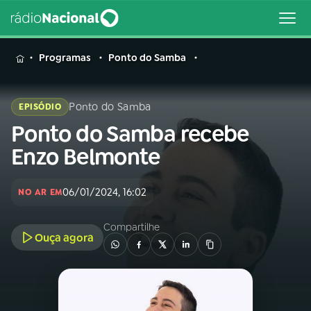
MENU
Programas
Ponto do Samba
Ponto do Samba
EPISÓDIO
Ponto do Samba recebe
Buscar
na
Enzo Belmonte
Rádio
Buscar
Nacional
06/01/2024, 16:02
NO AR EM
AO VIVO
Compartilhe
Ouça agora
01
INÍCIO
02
A RÁDIO