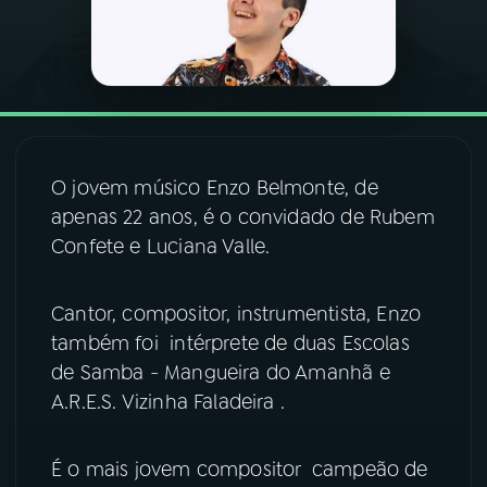
03
PROGRAMAÇÃO
04
PROGRAMAS
O jovem músico Enzo Belmonte, de
05
PODCASTS
apenas 22 anos, é o convidado de Rubem
Confete e Luciana Valle.
06
VIDEOCASTS
Cantor, compositor, instrumentista, Enzo
07
ÚLTIMAS
também foi intérprete de duas Escolas
de Samba - Mangueira do Amanhã e
A.R.E.S. Vizinha Faladeira .
08
FESTIVAL DE MÚSICA
É o mais jovem compositor campeão de
ACOMPANHE A RÁDIO NACIONAL