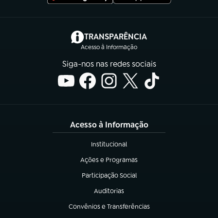
(abre em nova aba)
TRANSPARÊNCIA
Acesso à Informação
Siga-nos nas redes sociais
Acesso à Informação
Institucional
(abre em nova aba)
Ações e Programas
(abre em nova aba)
Participação Social
(abre em nova aba)
Auditorias
(abre em nova aba)
Convênios e Transferências
(abre em nova aba)