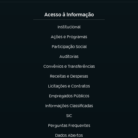
Acesso à Informação
Institucional
(abre em nova aba)
Ações e Programas
(abre em nova aba)
Participação Social
(abre em nova aba)
Auditorias
(abre em nova aba)
Convênios e Transferências
(abre em nova aba)
Receitas e Despesas
(abre em nova aba)
Licitações e Contratos
(abre em nova aba)
Empregados Públicos
(abre em nova aba)
Informações Classificadas
(abre em nova aba)
SIC
(abre em nova aba)
Perguntas Frequentes
(abre em nova aba)
Dados Abertos
(abre em nova aba)