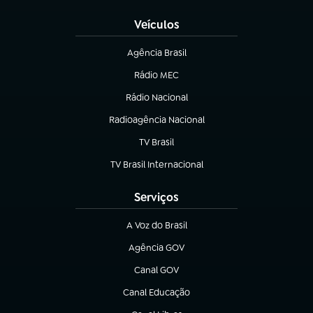
Veículos
Agência Brasil
(abre em nova aba)
Rádio MEC
(abre em nova aba)
Rádio Nacional
Radioagência Nacional
(abre em nova aba)
TV Brasil
(abre em nova aba)
TV Brasil Internacional
(abre em nova aba)
Serviços
A Voz do Brasil
(abre em nova aba)
Agência GOV
(abre em nova aba)
Canal GOV
(abre em nova aba)
Canal Educação
(abre em nova aba)