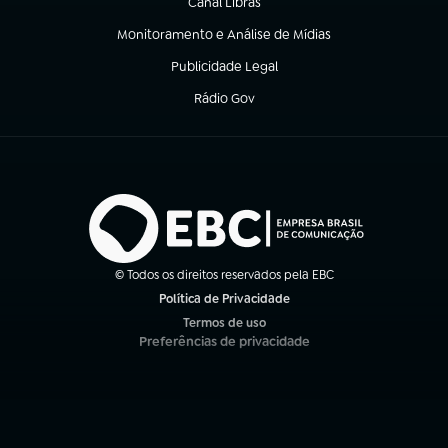
Canal Libras
(abre em nova aba)
Monitoramento e Análise de Mídias
(abre em nova aba)
Publicidade Legal
(abre em nova aba)
Rádio Gov
(abre em nova aba)
© Todos os direitos reservados pela EBC
Política de Privacidade
(abre em nova aba)
Termos de uso
(abre em nova aba)
Preferências de privacidade