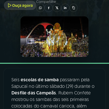
Compartilhe
Ouça agora
03
PROGRAMAÇÃO
04
PROGRAMAS
05
PODCASTS
06
VIDEOCASTS
07
ÚLTIMAS
Seis
escolas de samba
passaram pela
Sapucaí no último sábado (29) durante o
08
FESTIVAL DE MÚSICA
Desfile das Campeãs
. Rubem Confete
mostrou os sambas das seis primeiras
colocadas do carnaval carioca, além
ACOMPANHE A RÁDIO NACIONAL