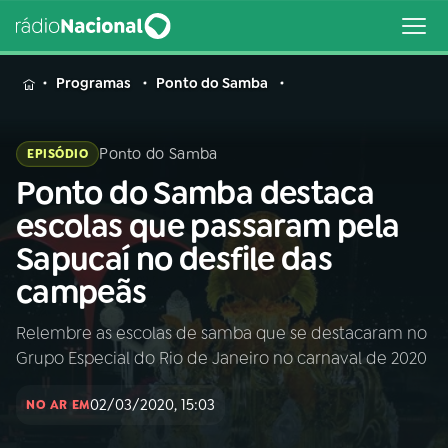
MENU
Programas
Ponto do Samba
Ponto do Samba
EPISÓDIO
Ponto do Samba destaca
Buscar
na
escolas que passaram pela
Rádio
Buscar
Sapucaí no desfile das
Nacional
campeãs
AO VIVO
Relembre as escolas de samba que se destacaram no
Grupo Especial do Rio de Janeiro no carnaval de 2020
01
INÍCIO
02/03/2020, 15:03
NO AR EM
02
A RÁDIO