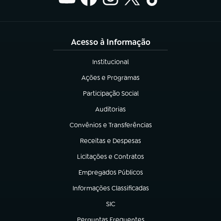
Acesso à Informação
Institucional
(abre em nova aba)
Ações e Programas
(abre em nova aba)
Participação Social
(abre em nova aba)
Auditorias
(abre em nova aba)
Convênios e Transferências
(abre em nova aba)
Receitas e Despesas
(abre em nova aba)
Licitações e Contratos
(abre em nova aba)
Empregados Públicos
(abre em nova aba)
Informações Classificadas
(abre em nova aba)
SIC
(abre em nova aba)
Perguntas Frequentes