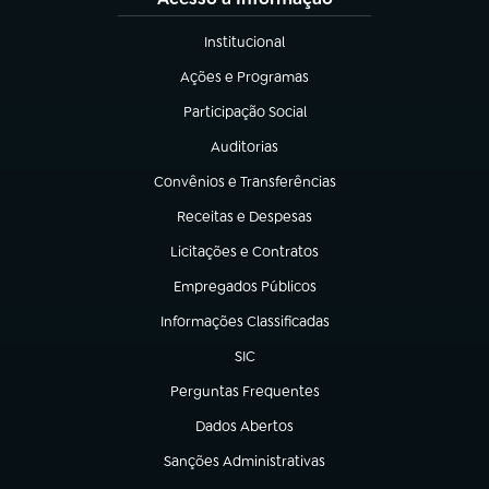
Institucional
(abre em nova aba)
Ações e Programas
(abre em nova aba)
Participação Social
(abre em nova aba)
Auditorias
(abre em nova aba)
Convênios e Transferências
(abre em nova aba)
Receitas e Despesas
(abre em nova aba)
Licitações e Contratos
(abre em nova aba)
Empregados Públicos
(abre em nova aba)
Informações Classificadas
(abre em nova aba)
SIC
(abre em nova aba)
Perguntas Frequentes
(abre em nova aba)
Dados Abertos
(abre em nova aba)
Sanções Administrativas
(abre em nova aba)