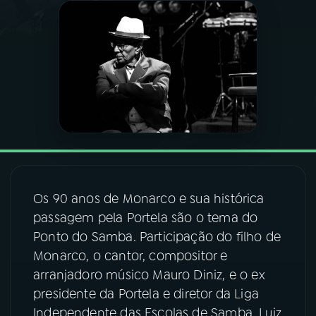
03
PROGRAMAÇÃO
04
PROGRAMAS
05
PODCASTS
06
VIDEOCASTS
Os 90 anos de Monarco e sua histórica
passagem pela Portela são o tema do
07
ÚLTIMAS
Ponto do Samba. Participação do filho de
Monarco, o cantor, compositor e
08
FESTIVAL DE MÚSICA
arranjadoro músico Mauro Diniz, e o ex
presidente da Portela e diretor da Liga
Independente das Escolas de Samba, Luiz
ACOMPANHE A RÁDIO NACIONAL