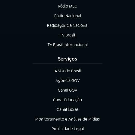
Rádio MEC
(abre em nova aba)
Rádio Nacional
Radioagência Nacional
(abre em nova aba)
TV Brasil
(abre em nova aba)
TV Brasil Internacional
(abre em nova aba)
Serviços
A Voz do Brasil
(abre em nova aba)
Agência GOV
(abre em nova aba)
Canal GOV
(abre em nova aba)
Canal Educação
(abre em nova aba)
Canal Libras
(abre em nova aba)
Monitoramento e Análise de Mídias
(abre em nova aba)
Publicidade Legal
(abre em nova aba)