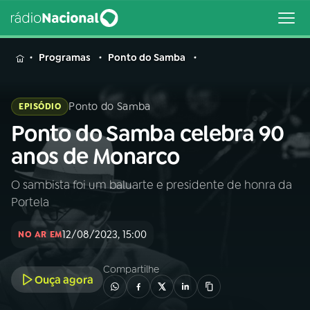
MENU
Programas
Ponto do Samba
Ponto do Samba
EPISÓDIO
Ponto do Samba celebra 90
Buscar
na
anos de Monarco
Rádio
Buscar
Nacional
O sambista foi um baluarte e presidente de honra da
Portela
AO VIVO
12/08/2023, 15:00
NO AR EM
01
INÍCIO
Compartilhe
Ouça agora
02
A RÁDIO