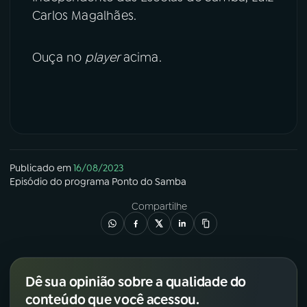
Carlos Magalhães.
YouTube
Facebook
Ouça no
player
acima.
Instagram
X
TikTok
Publicado em
16/08/2023
Episódio
do programa
Ponto do Samba
Compartilhe
Dê sua opinião sobre a qualidade do
conteúdo que você acessou.