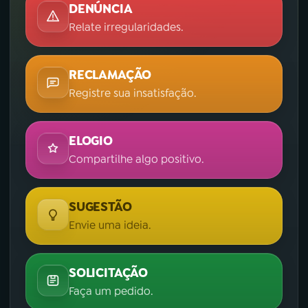
DENÚNCIA
Relate irregularidades.
RECLAMAÇÃO
Registre sua insatisfação.
ELOGIO
Compartilhe algo positivo.
SUGESTÃO
Envie uma ideia.
SOLICITAÇÃO
Faça um pedido.