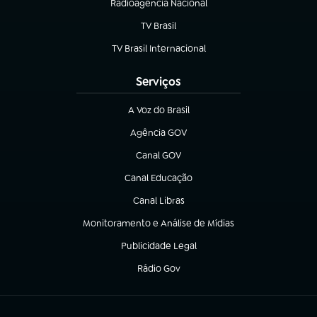
Radioagência Nacional
(abre em nova aba)
TV Brasil
(abre em nova aba)
TV Brasil Internacional
(abre em nova aba)
Serviços
A Voz do Brasil
(abre em nova aba)
Agência GOV
(abre em nova aba)
Canal GOV
(abre em nova aba)
Canal Educação
(abre em nova aba)
Canal Libras
(abre em nova aba)
Monitoramento e Análise de Mídias
(abre em nova aba)
Publicidade Legal
(abre em nova aba)
Rádio Gov
(abre em nova aba)