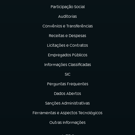
Participação Social
(abre em nova aba)
Auditorias
(abre em nova aba)
Convênios e Transferências
(abre em nova aba)
Receitas e Despesas
(abre em nova aba)
Licitações e Contratos
(abre em nova aba)
Empregados Públicos
(abre em nova aba)
Informações Classificadas
(abre em nova aba)
SIC
(abre em nova aba)
Perguntas Frequentes
(abre em nova aba)
Dados Abertos
(abre em nova aba)
Sanções Administrativas
(abre em nova aba)
Ferramentas e Aspectos Tecnológicos
(abre em nova aba)
Outras Informações
(abre em nova aba)