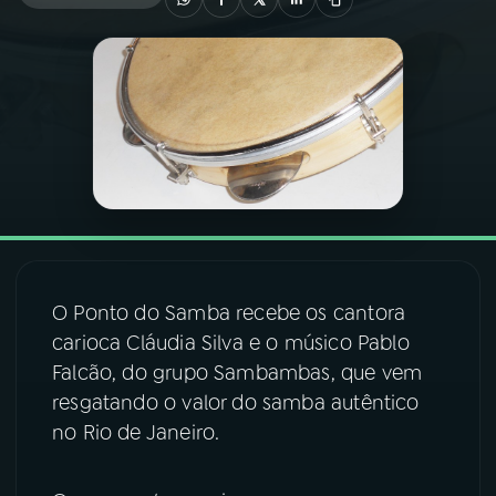
03
PROGRAMAÇÃO
04
PROGRAMAS
05
PODCASTS
06
VIDEOCASTS
O Ponto do Samba recebe os cantora
carioca Cláudia Silva e o músico Pablo
07
ÚLTIMAS
Falcão, do grupo Sambambas, que vem
resgatando o valor do samba autêntico
08
FESTIVAL DE MÚSICA
no Rio de Janeiro.
ACOMPANHE A RÁDIO NACIONAL