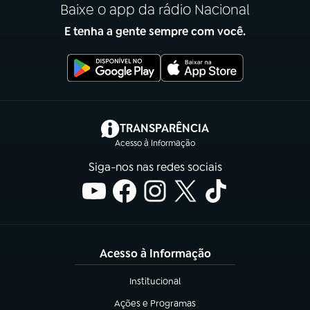
Baixe o app da rádio Nacional
E tenha a gente sempre com você.
(abre em nova aba)
TRANSPARÊNCIA
Acesso à Informação
Siga-nos nas redes sociais
Acesso à Informação
Institucional
(abre em nova aba)
Ações e Programas
(abre em nova aba)