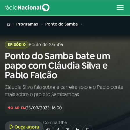
MENU
Programas
Ponto do Samba
Ponto do Samba
EPISÓDIO
Ponto do Samba bate um
Buscar
na
papo com Cláudia Silva e
Rádio
Buscar
Pablo Falcão
Nacional
Cláudia Silva fala sobre a carreira solo e o Pablo conta
AO VIVO
mais sobre o projeto Sambambas
01
INÍCIO
23/09/2023, 16:00
NO AR EM
Compartilhe
02
A RÁDIO
Ouça agora