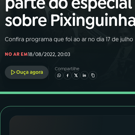
parte do especial
Nacional
sobre Pixinguinh
01
INÍCIO
02
A RÁDIO
Confira programa que foi ao ar no dia 17 de julho
18/08/2022, 20:03
NO AR EM
03
PROGRAMAÇÃO
Compartilhe
Ouça agora
04
PROGRAMAS
05
PODCASTS
06
VIDEOCASTS