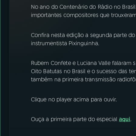
07
ÚLTIMAS
No ano do Centenário do Rádio no Brasil
importantes compositores que trouxeram
08
FESTIVAL DE MÚSICA
Confira nesta edição a segunda parte do 
ACOMPANHE A RÁDIO NACIONAL
instrumentista Pixinguinha.
YouTube
Facebook
Rubem Confete e Luciana Valle falaram 
Instagram
X
Oito Batutas no Brasil e o sucesso das t
também na primeira transmissão radiofôn
TikTok
Clique no player acima para ouvir.
Ouça a primeira parte do especial
aqui
.