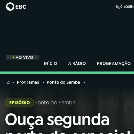
agência
Br
AO VIVO
INÍCIO
A RÁDIO
PROGRAMAÇÃO
MENU
Programas
Ponto do Samba
Buscar
na
Ponto do Samba
EPISÓDIO
Rádio
Buscar
Nacional
Ouça segunda
Buscar
na
Rádio
AO VIVO