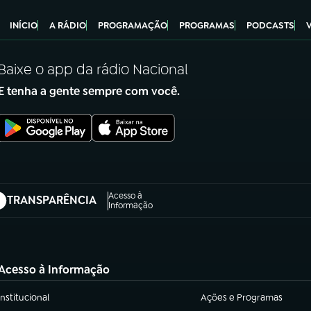
INÍCIO
A RÁDIO
PROGRAMAÇÃO
PROGRAMAS
PODCASTS
Baixe o app da rádio Nacional
E tenha a gente sempre com você.
Acesso à
TRANSPARÊNCIA
abre em nova aba)
Informação
Acesso à Informação
Institucional
Ações e Programas
(abre em nova aba)
(abre em nova aba)