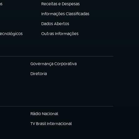
as
Receitas e Despesas
(abre em nova aba)
Informações Classificadas
(abre em nova aba)
Dados Abertos
(abre em nova aba)
Tecnológicos
Outras Informações
(abre em nova aba)
Governança Corporativa
(abre em nova aba)
Diretoria
(abre em nova aba)
Rádio Nacional
TV Brasil Internacional
(abre em nova aba)