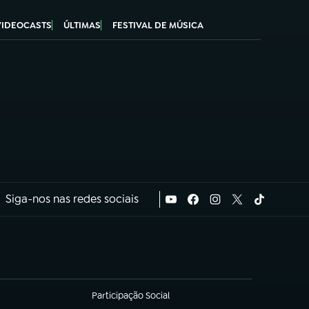
VIDEOCASTS
ÚLTIMAS
FESTIVAL DE MÚSICA
Siga-nos nas redes sociais
Participação Social
(abre em nova aba)