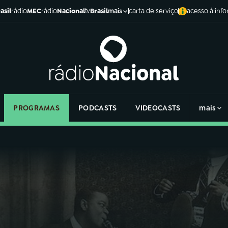
asil
rádio
MEC
rádio
Nacional
tv
Brasil
carta de serviço
acesso à inf
mais
PROGRAMAS
PODCASTS
VIDEOCASTS
mais