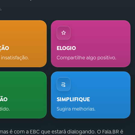
.
ÇÃO
ELOGIO
 insatisfação.
Compartilhe algo positivo.
ÇÃO
SIMPLIFIQUE
dido.
Sugira melhorias.
 mas é com a EBC que estará dialogando. O Fala.BR é