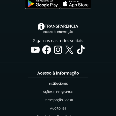
(abre em nova aba)
TRANSPARÊNCIA
Acesso à Informação
Siga-nos nas redes sociais
Acesso à Informação
Institucional
(abre em nova aba)
Ações e Programas
(abre em nova aba)
Participação Social
(abre em nova aba)
Auditorias
(abre em nova aba)