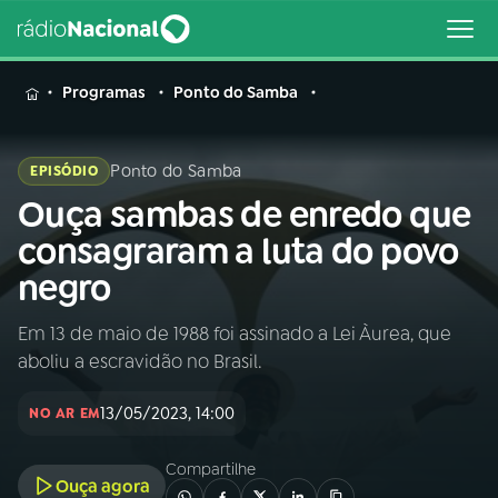
MENU
Programas
Ponto do Samba
Ponto do Samba
EPISÓDIO
Ouça sambas de enredo que
Buscar
na
consagraram a luta do povo
Rádio
Buscar
negro
Nacional
Em 13 de maio de 1988 foi assinado a Lei Àurea, que
AO VIVO
aboliu a escravidão no Brasil.
01
INÍCIO
13/05/2023, 14:00
NO AR EM
Compartilhe
02
A RÁDIO
Ouça agora