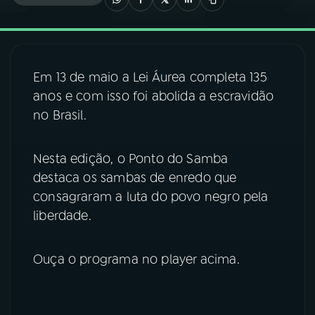
03
PROGRAMAÇÃO
Em 13 de maio a Lei Áurea completa 135
04
PROGRAMAS
anos e com isso foi abolida a escravidão
no Brasil.
05
PODCASTS
Nesta edição, o Ponto do Samba
06
VIDEOCASTS
destaca os sambas de enredo que
consagraram a luta do povo negro pela
liberdade.
07
ÚLTIMAS
Ouça o programa no player acima.
08
FESTIVAL DE MÚSICA
ACOMPANHE A RÁDIO NACIONAL