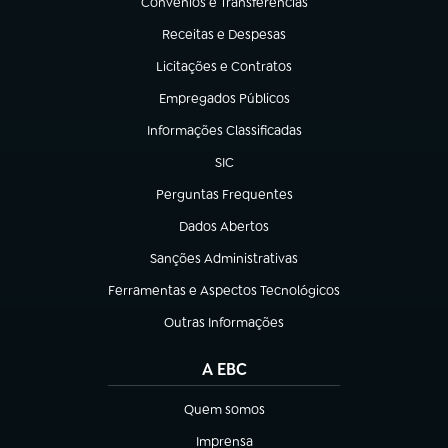
Convênios e Transferências
(abre em nova aba)
Receitas e Despesas
(abre em nova aba)
Licitações e Contratos
(abre em nova aba)
Empregados Públicos
(abre em nova aba)
Informações Classificadas
(abre em nova aba)
SIC
(abre em nova aba)
Perguntas Frequentes
(abre em nova aba)
Dados Abertos
(abre em nova aba)
Sanções Administrativas
(abre em nova aba)
Ferramentas e Aspectos Tecnológicos
(abre em nova aba)
Outras Informações
(abre em nova aba)
A EBC
Quem somos
(abre em nova aba)
Imprensa
(abre em nova aba)