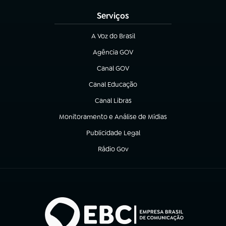
Serviços
A Voz do Brasil
(abre em nova aba)
Agência GOV
(abre em nova aba)
Canal GOV
(abre em nova aba)
Canal Educação
(abre em nova aba)
Canal Libras
(abre em nova aba)
Monitoramento e Análise de Mídias
(abre em nova aba)
Publicidade Legal
(abre em nova aba)
Rádio Gov
(abre em nova aba)