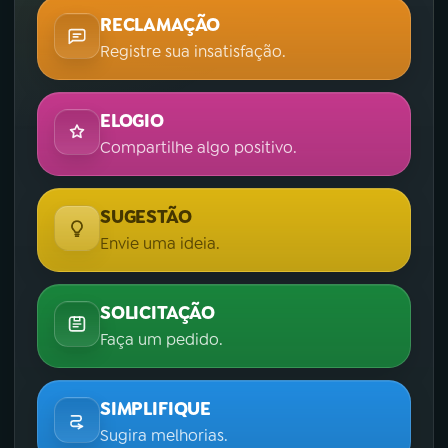
RECLAMAÇÃO
Registre sua insatisfação.
ELOGIO
Compartilhe algo positivo.
SUGESTÃO
Envie uma ideia.
SOLICITAÇÃO
Faça um pedido.
SIMPLIFIQUE
Sugira melhorias.