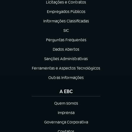
Licitações e Contratos
(abre em nova aba)
Empregados Públicos
(abre em nova aba)
Informações Classificadas
(abre em nova aba)
SIC
(abre em nova aba)
Perguntas Frequentes
(abre em nova aba)
Dados Abertos
(abre em nova aba)
Sanções Administrativas
(abre em nova aba)
Ferramentas e Aspectos Tecnológicos
(abre em nova aba)
Outras Informações
(abre em nova aba)
A EBC
Quem somos
(abre em nova aba)
Imprensa
(abre em nova aba)
Governança Corporativa
(abre em nova aba)
Contatos