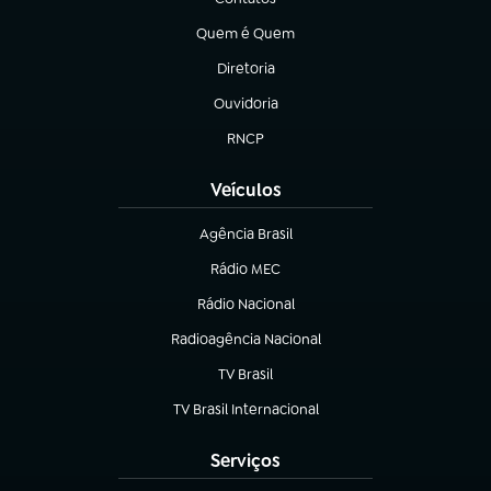
(abre em nova aba)
Quem é Quem
(abre em nova aba)
Diretoria
(abre em nova aba)
Ouvidoria
(abre em nova aba)
RNCP
(abre em nova aba)
Veículos
Agência Brasil
(abre em nova aba)
Rádio MEC
(abre em nova aba)
Rádio Nacional
Radioagência Nacional
(abre em nova aba)
TV Brasil
(abre em nova aba)
TV Brasil Internacional
(abre em nova aba)
Serviços