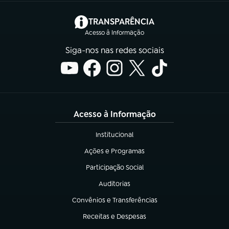
(abre em nova aba)
TRANSPARÊNCIA
Acesso à Informação
Siga-nos nas redes sociais
Acesso à Informação
Institucional
(abre em nova aba)
Ações e Programas
(abre em nova aba)
Participação Social
(abre em nova aba)
Auditorias
(abre em nova aba)
Convênios e Transferências
(abre em nova aba)
Receitas e Despesas
(abre em nova aba)