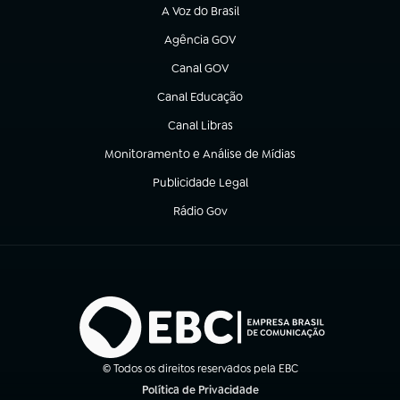
A Voz do Brasil
(abre em nova aba)
Agência GOV
(abre em nova aba)
Canal GOV
(abre em nova aba)
Canal Educação
(abre em nova aba)
Canal Libras
(abre em nova aba)
Monitoramento e Análise de Mídias
(abre em nova aba)
Publicidade Legal
(abre em nova aba)
Rádio Gov
(abre em nova aba)
© Todos os direitos reservados pela EBC
Política de Privacidade
(abre em nova aba)