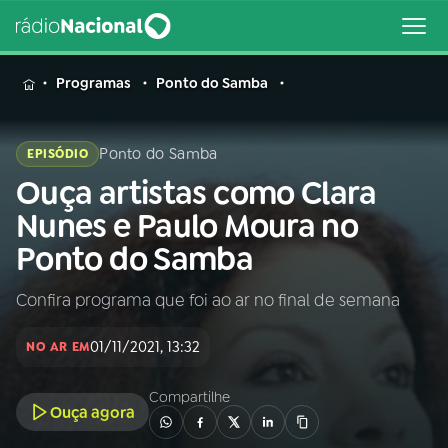
MENU
Programas
Ponto do Samba
Ponto do Samba
EPISÓDIO
Ouça artistas como Clara
Buscar
na
Nunes e Paulo Moura no
Rádio
Buscar
Ponto do Samba
Nacional
Confira programa que foi ao ar no final de semana
AO VIVO
01/11/2021, 13:32
NO AR EM
01
INÍCIO
Compartilhe
Ouça agora
02
A RÁDIO