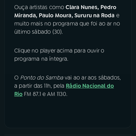
Ouça artistas como
Clara Nunes, Pedro
YouTube
Facebook
Miranda, Paulo Moura, Sururu na Roda
e
muito mais no programa que foi ao ar no
Instagram
X
último sábado (30).
TikTok
Clique no player acima para ouvir o
programa na íntegra.
O
Ponto do Samba
vai ao ar aos sábados,
a partir das 11h, pela
Rádio Nacional do
Rio
FM 87.1 e AM 1130.