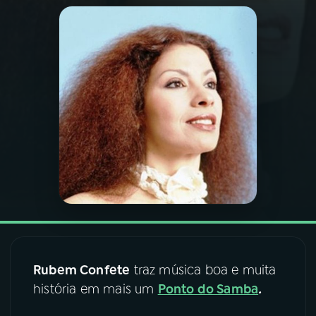
03
PROGRAMAÇÃO
04
PROGRAMAS
05
PODCASTS
06
VIDEOCASTS
07
ÚLTIMAS
08
FESTIVAL DE MÚSICA
Rubem Confete
traz música boa e muita
história em mais um
Ponto do Samba
.
ACOMPANHE A RÁDIO NACIONAL