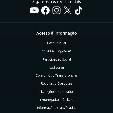
Siga-nos nas redes sociais
Acesso à Informação
Institucional
(abre em nova aba)
Ações e Programas
(abre em nova aba)
Participação Social
(abre em nova aba)
Auditorias
(abre em nova aba)
Convênios e Transferências
(abre em nova aba)
Receitas e Despesas
(abre em nova aba)
Licitações e Contratos
(abre em nova aba)
Empregados Públicos
(abre em nova aba)
Informações Classificadas
(abre em nova aba)