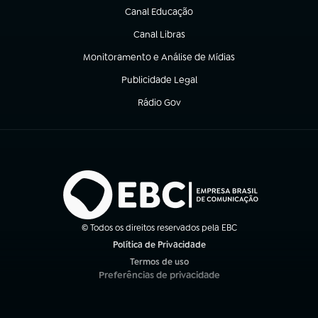
Canal Educação
(abre em nova aba)
Canal Libras
(abre em nova aba)
Monitoramento e Análise de Mídias
(abre em nova aba)
Publicidade Legal
(abre em nova aba)
Rádio Gov
(abre em nova aba)
© Todos os direitos reservados pela EBC
Política de Privacidade
(abre em nova aba)
Termos de uso
(abre em nova aba)
Preferências de privacidade