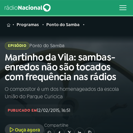
MENU
Programas
Ponto do Samba
Ponto do Samba
EPISÓDIO
Martinho da Vila: sambas-
Buscar
na
enredos não são tocados
Rádio
Buscar
com frequência nas rádios
Nacional
O compositor é um dos homenageados da escola
AO VIVO
União do Parque Curicica
01
INÍCIO
12/02/2015, 16:51
PUBLICADO EM
Compartilhe
02
A RÁDIO
Ouça agora