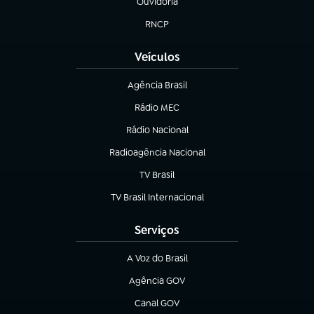
Ouvidoria
(abre em nova aba)
RNCP
(abre em nova aba)
Veículos
Agência Brasil
(abre em nova aba)
Rádio MEC
(abre em nova aba)
Rádio Nacional
Radioagência Nacional
(abre em nova aba)
TV Brasil
(abre em nova aba)
TV Brasil Internacional
(abre em nova aba)
Serviços
A Voz do Brasil
(abre em nova aba)
Agência GOV
(abre em nova aba)
Canal GOV
(abre em nova aba)