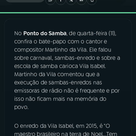
03
PROGRAMAÇÃO
No
Ponto do Samba
,
de quarta-feira (11),
04
PROGRAMAS
confira o bate-papo com o cantor e
compositor Martinho da Vila. Ele falou
05
PODCASTS
sobre carnaval, sambas-enredo e sobre a
escola de samba carioca Vila Isabel.
Martinho da Vila comentou que a
06
VIDEOCASTS
execução de sambas-enredos nas
emissoras de rádio não é frequente e por
07
ÚLTIMAS
isso não ficam mais na memória do
povo.
08
FESTIVAL DE MÚSICA
O enredo da Vila Isabel, em 2015, é "O
maestro brasileiro na terra de Noel...Tem
ACOMPANHE A RÁDIO NACIONAL