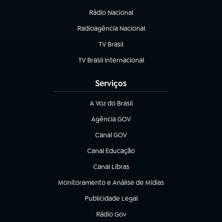
Rádio Nacional
Radioagência Nacional
(abre em nova aba)
TV Brasil
(abre em nova aba)
TV Brasil Internacional
(abre em nova aba)
Serviços
A Voz do Brasil
(abre em nova aba)
Agência GOV
(abre em nova aba)
Canal GOV
(abre em nova aba)
Canal Educação
(abre em nova aba)
Canal Libras
(abre em nova aba)
Monitoramento e Análise de Mídias
(abre em nova aba)
Publicidade Legal
(abre em nova aba)
Rádio Gov
(abre em nova aba)