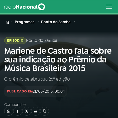
MENU
Programas
Ponto do Samba
Ponto do Samba
EPISÓDIO
Mariene de Castro fala sobre
Buscar
na
sua indicação ao Prêmio da
Rádio
Buscar
Música Brasileira 2015
Nacional
O prêmio celebra sua 26ª edição
AO VIVO
21/05/2015, 00:04
PUBLICADO EM
01
INÍCIO
Compartilhe
02
A RÁDIO