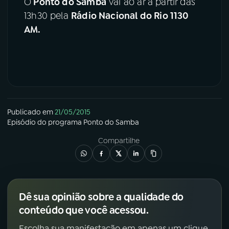
O
Ponto do Samba
vai ao ar a partir das
13h30 pela
Rádio Nacional do Rio 1130
YouTube
Facebook
AM.
Instagram
X
TikTok
Publicado em
21/05/2015
Episódio
do programa
Ponto do Samba
Compartilhe
Dê sua opinião sobre a qualidade do
conteúdo que você acessou.
Escolha sua manifestação em apenas um clique.