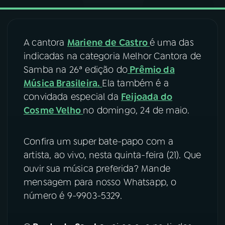
03
PROGRAMAÇÃO
A cantora
Mariene de Castro
é uma das
indicadas na categoria Melhor Cantora de
04
PROGRAMAS
Samba na 26ª edição do
Prêmio da
Música Brasileira.
Ela também é a
05
PODCASTS
convidada especial da
Feijoada do
Cosme Velho
no domingo, 24 de maio.
06
VIDEOCASTS
Confira um super bate-papo com a
artista, ao vivo, nesta quinta-feira (21). Que
07
ÚLTIMAS
ouvir sua música preferida? Mande
mensagem para nosso Whatsapp, o
08
FESTIVAL DE MÚSICA
número é 9-9903-5329.
ACOMPANHE A RÁDIO NACIONAL