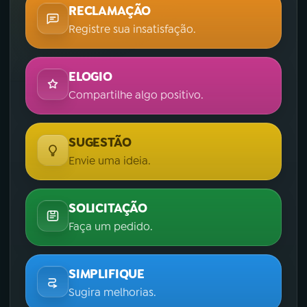
RECLAMAÇÃO
Registre sua insatisfação.
ELOGIO
Compartilhe algo positivo.
SUGESTÃO
Envie uma ideia.
SOLICITAÇÃO
Faça um pedido.
SIMPLIFIQUE
Sugira melhorias.