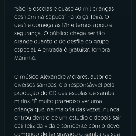
"São 16 escolas e quase 40 mil crianças
YouTube
Facebook
desfilam na Sapucaí na terça-feira. O
desfile começa às 17h e temos apoio e
Instagram
X
segurança. O público chega ser tão
grande quanto o do desfile do grupo
TikTok
especial. A entrada é gratuita", lembra
Marinho.
O músico Alexandre Morares, autor de
diversos sambas, é o responsávvel pela
produção do CD das escolas de samba
mirins. "É muito prazeroso ver uma
criança que, na maioria das vezes, nunca
entrou dentro de um estudio e depois sair
dali feliz da vida e sorridente com o dever
cumprido de ter gravado o samba da sua