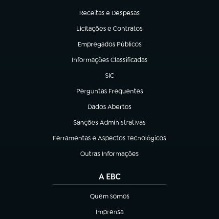
(abre em nova aba)
Receitas e Despesas
(abre em nova aba)
Licitações e Contratos
(abre em nova aba)
Empregados Públicos
(abre em nova aba)
Informações Classificadas
(abre em nova aba)
SIC
(abre em nova aba)
Perguntas Frequentes
(abre em nova aba)
Dados Abertos
(abre em nova aba)
Sanções Administrativas
(abre em nova aba)
Ferramentas e Aspectos Tecnológicos
(abre em nova aba)
Outras Informações
(abre em nova aba)
A EBC
Quem somos
(abre em nova aba)
Imprensa
(abre em nova aba)