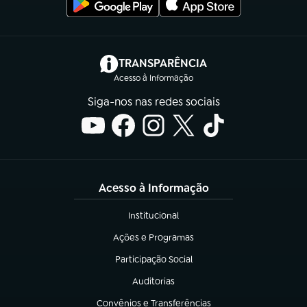
(abre em nova aba)
TRANSPARÊNCIA
Acesso à Informação
Siga-nos nas redes sociais
Acesso à Informação
Institucional
(abre em nova aba)
Ações e Programas
(abre em nova aba)
Participação Social
(abre em nova aba)
Auditorias
(abre em nova aba)
Convênios e Transferências