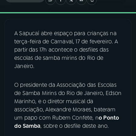
03
PROGRAMAÇÃO
A Sapucaí abre espaço para crianças na
04
PROGRAMAS
terça-feira de Carnaval, 17 de fevereiro. A
partir das 17h acontece o desfiles das
05
PODCASTS
escolas de samba mirins do Rio de
Janeiro.
06
VIDEOCASTS
O presidente da Associação das Escolas
de Samba Mirins do Rio de Janeiro, Edson
07
ÚLTIMAS
Marinho, e o diretor musical da
associação, Alexandre Moraes, bateram
08
FESTIVAL DE MÚSICA
um papo com Rubem Confete, n
o Ponto
do Samba
, sobre o desfile deste ano.
ACOMPANHE A RÁDIO NACIONAL