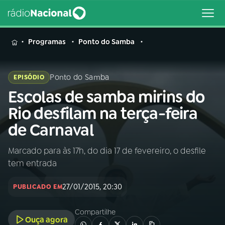
MENU
Programas
Ponto do Samba
Ponto do Samba
EPISÓDIO
Escolas de samba mirins do
Buscar
na
Rio desfilam na terça-feira
Rádio
Buscar
de Carnaval
Nacional
Marcado para às 17h, do dia 17 de fevereiro, o desfile
AO VIVO
tem entrada
01
INÍCIO
27/01/2015, 20:30
PUBLICADO EM
Compartilhe
02
A RÁDIO
Ouça agora