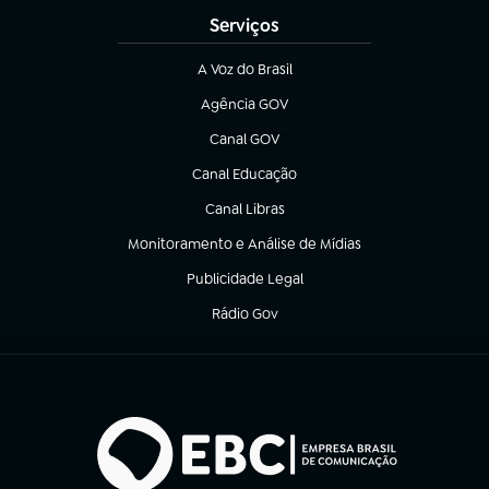
Serviços
A Voz do Brasil
(abre em nova aba)
Agência GOV
(abre em nova aba)
Canal GOV
(abre em nova aba)
Canal Educação
(abre em nova aba)
Canal Libras
(abre em nova aba)
Monitoramento e Análise de Mídias
(abre em nova aba)
Publicidade Legal
(abre em nova aba)
Rádio Gov
(abre em nova aba)