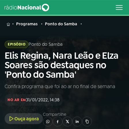
MENU
Programas
Ponto do Samba
Ponto do Samba
EPISÓDIO
Elis Regina, Nara Leão e Elza
Buscar
na
Soares são destaques no
Rádio
Buscar
'Ponto do Samba'
Nacional
Confira programa que foi ao ar no final de semana
AO VIVO
31/01/2022, 14:38
NO AR EM
01
INÍCIO
Compartilhe
Ouça agora
02
A RÁDIO