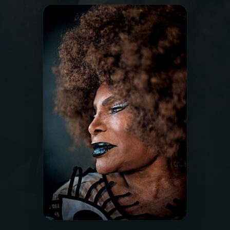
03
PROGRAMAÇÃO
04
PROGRAMAS
05
PODCASTS
06
VIDEOCASTS
07
ÚLTIMAS
08
FESTIVAL DE MÚSICA
ACOMPANHE A RÁDIO NACIONAL