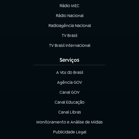
Rádio MEC
(abre em nova aba)
Rádio Nacional
Radioagência Nacional
(abre em nova aba)
TV Brasil
(abre em nova aba)
TV Brasil Internacional
(abre em nova aba)
Serviços
A Voz do Brasil
(abre em nova aba)
Agência GOV
(abre em nova aba)
Canal GOV
(abre em nova aba)
Canal Educação
(abre em nova aba)
Canal Libras
(abre em nova aba)
Monitoramento e Análise de Mídias
(abre em nova aba)
Publicidade Legal
(abre em nova aba)