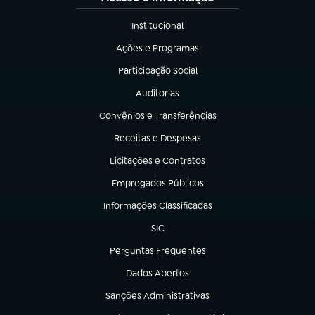
Institucional
(abre em nova aba)
Ações e Programas
(abre em nova aba)
Participação Social
(abre em nova aba)
Auditorias
(abre em nova aba)
Convênios e Transferências
(abre em nova aba)
Receitas e Despesas
(abre em nova aba)
Licitações e Contratos
(abre em nova aba)
Empregados Públicos
(abre em nova aba)
Informações Classificadas
(abre em nova aba)
SIC
(abre em nova aba)
Perguntas Frequentes
(abre em nova aba)
Dados Abertos
(abre em nova aba)
Sanções Administrativas
(abre em nova aba)