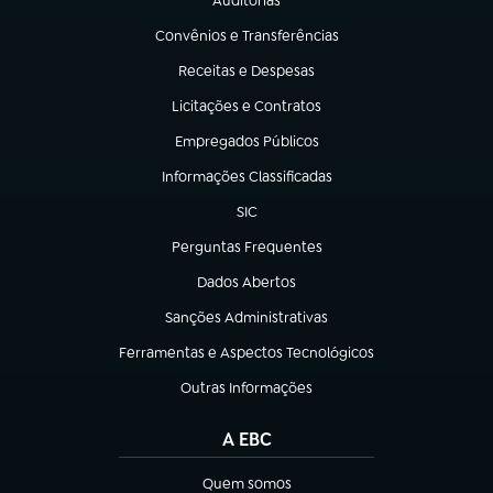
Auditorias
(abre em nova aba)
Convênios e Transferências
(abre em nova aba)
Receitas e Despesas
(abre em nova aba)
Licitações e Contratos
(abre em nova aba)
Empregados Públicos
(abre em nova aba)
Informações Classificadas
(abre em nova aba)
SIC
(abre em nova aba)
Perguntas Frequentes
(abre em nova aba)
Dados Abertos
(abre em nova aba)
Sanções Administrativas
(abre em nova aba)
Ferramentas e Aspectos Tecnológicos
(abre em nova aba)
Outras Informações
(abre em nova aba)
A EBC
Quem somos
(abre em nova aba)