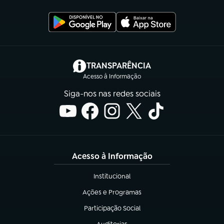
(abre em nova aba)
TRANSPARÊNCIA
Acesso à Informação
Siga-nos nas redes sociais
Acesso à Informação
Institucional
(abre em nova aba)
Ações e Programas
(abre em nova aba)
Participação Social
(abre em nova aba)