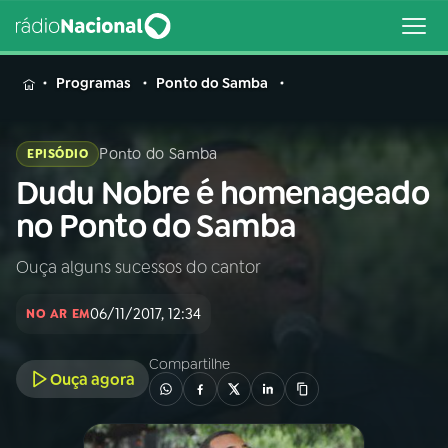
MENU
Programas
Ponto do Samba
Ponto do Samba
EPISÓDIO
Dudu Nobre é homenageado
Buscar
na
no Ponto do Samba
Rádio
Buscar
Nacional
Ouça alguns sucessos do cantor
AO VIVO
06/11/2017, 12:34
NO AR EM
01
INÍCIO
Compartilhe
Ouça agora
02
A RÁDIO