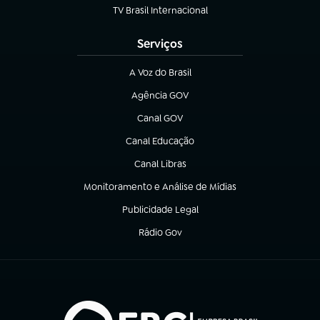
TV Brasil Internacional
(abre em nova aba)
Serviços
A Voz do Brasil
(abre em nova aba)
Agência GOV
(abre em nova aba)
Canal GOV
(abre em nova aba)
Canal Educação
(abre em nova aba)
Canal Libras
(abre em nova aba)
Monitoramento e Análise de Mídias
(abre em nova aba)
Publicidade Legal
(abre em nova aba)
Rádio Gov
(abre em nova aba)