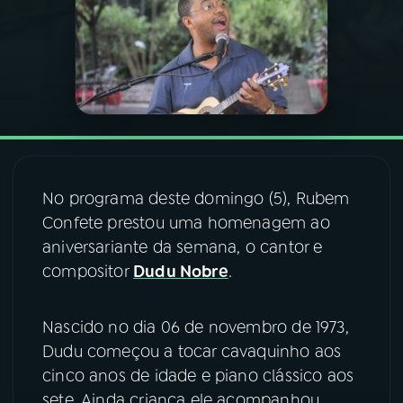
03
PROGRAMAÇÃO
04
PROGRAMAS
05
PODCASTS
No programa deste domingo (5), Rubem
Confete prestou uma homenagem ao
06
VIDEOCASTS
aniversariante da semana, o cantor e
compositor
Dudu Nobre
.
07
ÚLTIMAS
Nascido no dia 06 de novembro de 1973,
08
FESTIVAL DE MÚSICA
Dudu começou a tocar cavaquinho aos
cinco anos de idade e piano clássico aos
ACOMPANHE A RÁDIO NACIONAL
sete. Ainda criança ele acompanhou