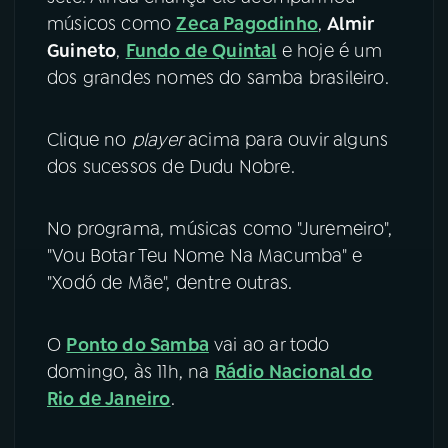
músicos como
Zeca Pagodinho
,
Almir
YouTube
Facebook
Guineto
,
Fundo de Quintal
e hoje é um
dos grandes nomes do samba brasileiro.
Instagram
X
Clique no
player
acima para ouvir alguns
TikTok
dos sucessos de Dudu Nobre.
No programa, músicas como "Juremeiro",
"Vou Botar Teu Nome Na Macumba" e
"Xodó de Mãe", dentre outras.
O
Ponto do Samba
vai ao ar todo
domingo, às 11h, na
Rádio Nacional do
Rio de Janeiro
.