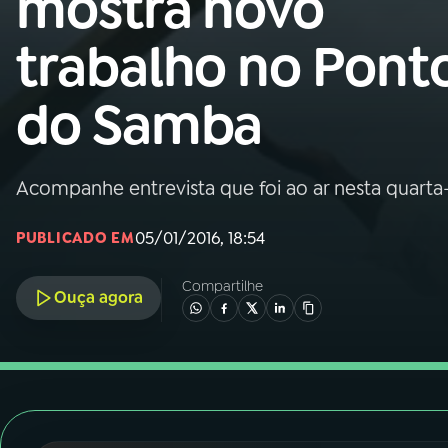
mostra novo
Nacional
trabalho no Pont
01
INÍCIO
do Samba
02
A RÁDIO
Acompanhe entrevista que foi ao ar nesta quarta-f
03
PROGRAMAÇÃO
05/01/2016, 18:54
PUBLICADO EM
04
PROGRAMAS
Compartilhe
Ouça agora
05
PODCASTS
06
VIDEOCASTS