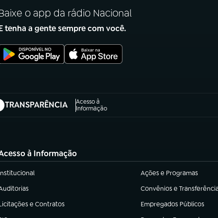
Baixe o app da rádio Nacional
E tenha a gente sempre com você.
Acesso à
TRANSPARÊNCIA
abre em nova aba)
Informação
Acesso à Informação
Institucional
Ações e Programas
(abre em nova aba)
(abre em nova aba)
Auditorias
Convênios e Transferênci
(abre em nova aba)
(abre em nova aba)
Licitações e Contratos
Empregados Públicos
(abre em nova aba)
(abre em nova aba)