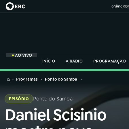
agência
Br
AO VIVO
INÍCIO
A RÁDIO
PROGRAMAÇÃO
MENU
Programas
Ponto do Samba
Buscar
na
Ponto do Samba
EPISÓDIO
Rádio
Buscar
Nacional
Daniel Scisinio
Buscar
na
Rádio
AO VIVO