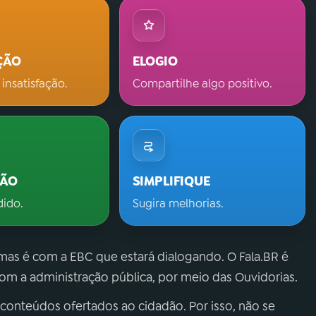
ÇÃO
ELOGIO
 insatisfação.
Compartilhe algo positivo.
ÇÃO
SIMPLIFIQUE
dido.
Sugira melhorias.
 mas é com a EBC que estará dialogando. O Fala.BR é
m a administração pública, por meio das Ouvidorias.
 conteúdos ofertados ao cidadão. Por isso, não se