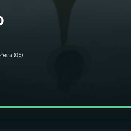
o
eira (06)