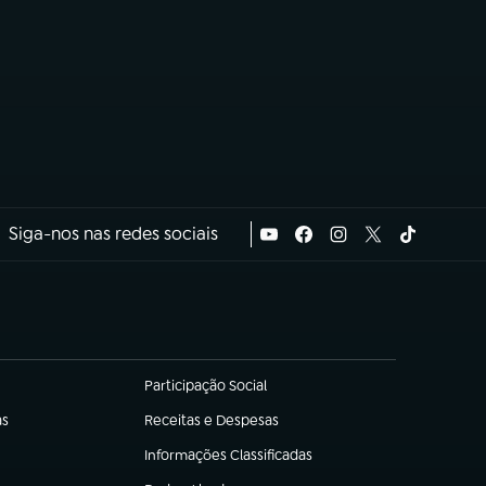
Siga-nos nas redes sociais
Participação Social
(abre em nova aba)
as
Receitas e Despesas
(abre em nova aba)
Informações Classificadas
(abre em nova aba)