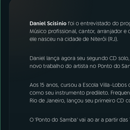
07
ÚLTIMAS
08
FESTIVAL DE MÚSICA
Daniel Scisinio
foi o entrevistado do pr
Músico profissional, cantor, arranjador 
ele nasceu na cidade de Niterói (RJ).
ACOMPANHE A RÁDIO NACIONAL
YouTube
Facebook
Daniel lança agora seu segundo CD solo, i
novo trabalho do artista no Ponto do Sa
Instagram
X
TikTok
Aos 15 anos, cursou a Escola Villa-Lobo
como seu instrumento predileto. Freque
Rio de Janeiro, lançou seu primeiro CD
O 'Ponto do Samba' vai ao ar a partir das