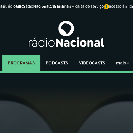
asil
rádio
MEC
rádio
Nacional
tv
Brasil
carta de serviço
acesso à inf
mais
PROGRAMAS
PODCASTS
VIDEOCASTS
mais