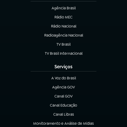
Agência Brasil
(abre em nova aba)
Rádio MEC
(abre em nova aba)
Rádio Nacional
Radioagência Nacional
(abre em nova aba)
TV Brasil
(abre em nova aba)
TV Brasil Internacional
(abre em nova aba)
Serviços
A Voz do Brasil
(abre em nova aba)
Agência GOV
(abre em nova aba)
Canal GOV
(abre em nova aba)
Canal Educação
(abre em nova aba)
Canal Libras
(abre em nova aba)
Monitoramento e Análise de Mídias
(abre em nova aba)