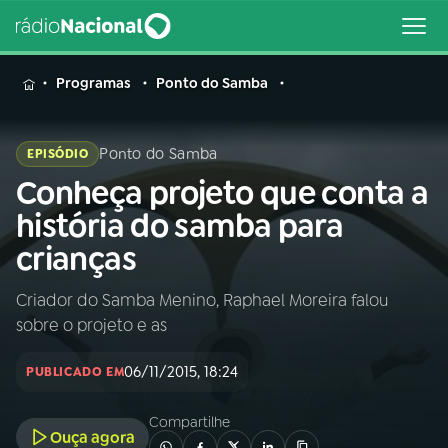
MENU
Programas
Ponto do Samba
Ponto do Samba
EPISÓDIO
Conheça projeto que conta a
Buscar
na
história do samba para
Rádio
Buscar
crianças
Nacional
Criador do Samba Menino, Raphael Moreira falou
AO VIVO
sobre o projeto e as
01
INÍCIO
06/11/2015, 18:24
PUBLICADO EM
Compartilhe
02
A RÁDIO
Ouça agora