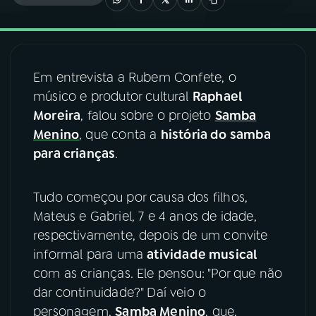
03
PROGRAMAÇÃO
Em entrevista a Rubem Confete, o
04
PROGRAMAS
músico e produtor cultural
Raphael
Moreira
, falou sobre o projeto
Samba
05
PODCASTS
Menino
, que conta a
história do samba
para crianças
.
06
VIDEOCASTS
Tudo começou por causa dos filhos,
Mateus e Gabriel, 7 e 4 anos de idade,
07
ÚLTIMAS
respectivamente, depois de um convite
informal para uma
atividade musical
08
FESTIVAL DE MÚSICA
com as crianças. Ele pensou: "Por que não
dar continuidade?" Daí veio o
personagem,
Samba Menino
, que,
ACOMPANHE A RÁDIO NACIONAL