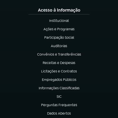
Acesso à Informação
Institucional
(abre em nova aba)
Ações e Programas
(abre em nova aba)
Participação Social
(abre em nova aba)
Auditorias
(abre em nova aba)
Convênios e Transferências
(abre em nova aba)
Receitas e Despesas
(abre em nova aba)
Licitações e Contratos
(abre em nova aba)
Empregados Públicos
(abre em nova aba)
Informações Classificadas
(abre em nova aba)
SIC
(abre em nova aba)
Perguntas Frequentes
(abre em nova aba)
Dados Abertos
(abre em nova aba)