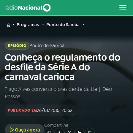
MENU
Programas
Ponto do Samba
Ponto do Samba
EPISÓDIO
Conheça o regulamento do
Buscar
na
desfile da Série A do
Rádio
Buscar
carnaval carioca
Nacional
Tiago Alves conversa o presidente da Lierj, Déo
AO VIVO
Pessoa
01
INÍCIO
26/01/2015, 20:52
PUBLICADO EM
Compartilhe
02
A RÁDIO
Ouça agora