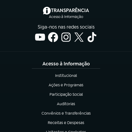
(abre em nova aba)
TRANSPARÊNCIA
Acesso à Informação
Siga-nos nas redes sociais
Acesso à Informação
Institucional
(abre em nova aba)
Ações e Programas
(abre em nova aba)
Participação Social
(abre em nova aba)
Auditorias
(abre em nova aba)
Convênios e Transferências
(abre em nova aba)
Receitas e Despesas
(abre em nova aba)