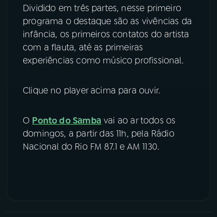
Dividido em três partes, nesse primeiro
YouTube
Facebook
programa o destaque são as vivências da
infância, os primeiros contatos do artista
Instagram
X
com a flauta, até as primeiras
experiências como músico profissional.
TikTok
Clique no player acima para ouvir.
O
Ponto do Samba
vai ao ar todos os
domingos, a partir das 11h, pela Rádio
Nacional do Rio FM 87.1 e AM 1130.