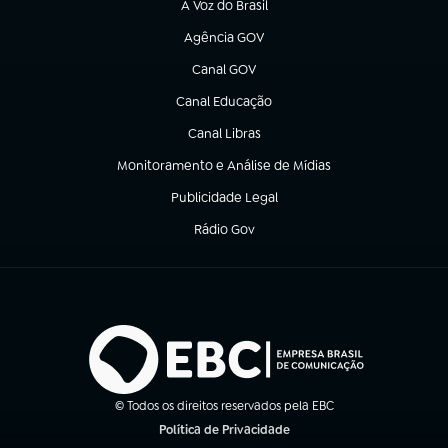
A Voz do Brasil
(abre em nova aba)
Agência GOV
(abre em nova aba)
Canal GOV
(abre em nova aba)
Canal Educação
(abre em nova aba)
Canal Libras
(abre em nova aba)
Monitoramento e Análise de Mídias
(abre em nova aba)
Publicidade Legal
(abre em nova aba)
Rádio Gov
(abre em nova aba)
© Todos os direitos reservados pela EBC
Política de Privacidade
(abre em nova aba)