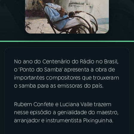
03
PROGRAMAÇÃO
04
PROGRAMAS
05
PODCASTS
No ano do Centenário do Rádio no Brasil,
o 'Ponto do Samba' apresenta a obra de
06
VIDEOCASTS
importantes compositores que trouxeram
o samba para as emissoras do país.
07
ÚLTIMAS
Rubem Confete e Luciana Valle trazem
nesse episódio a genialidade do maestro,
08
FESTIVAL DE MÚSICA
arranjador e instrumentista Pixinguinha.
ACOMPANHE A RÁDIO NACIONAL