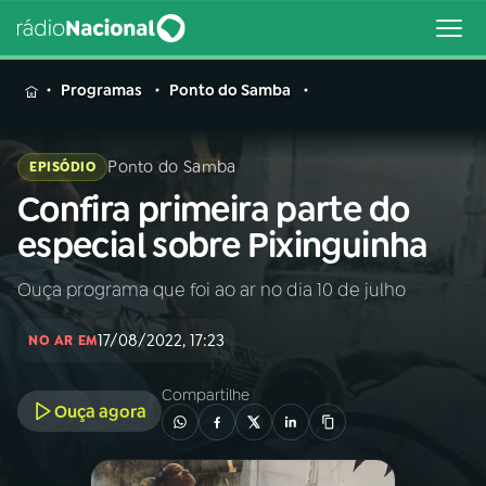
MENU
Programas
Ponto do Samba
Ponto do Samba
EPISÓDIO
Confira primeira parte do
Buscar
na
especial sobre Pixinguinha
Rádio
Buscar
Nacional
Ouça programa que foi ao ar no dia 10 de julho
AO VIVO
17/08/2022, 17:23
NO AR EM
01
INÍCIO
Compartilhe
Ouça agora
02
A RÁDIO