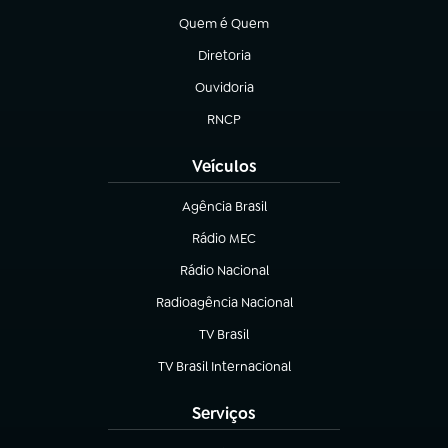
Quem é Quem
(abre em nova aba)
Diretoria
(abre em nova aba)
Ouvidoria
(abre em nova aba)
RNCP
(abre em nova aba)
Veículos
Agência Brasil
(abre em nova aba)
Rádio MEC
(abre em nova aba)
Rádio Nacional
Radioagência Nacional
(abre em nova aba)
TV Brasil
(abre em nova aba)
TV Brasil Internacional
(abre em nova aba)
Serviços