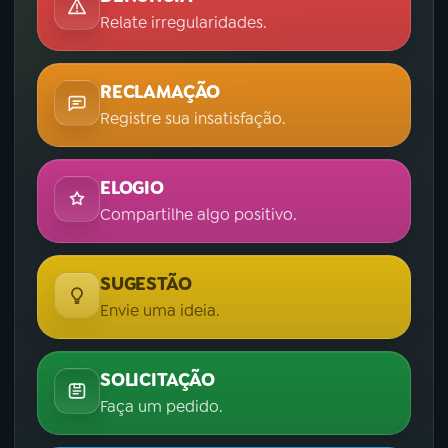
Relate irregularidades.
YouTube
Facebook
Instagram
X
RECLAMAÇÃO
Registre sua insatisfação.
TikTok
ELOGIO
Compartilhe algo positivo.
SUGESTÃO
Envie uma ideia.
SOLICITAÇÃO
Faça um pedido.