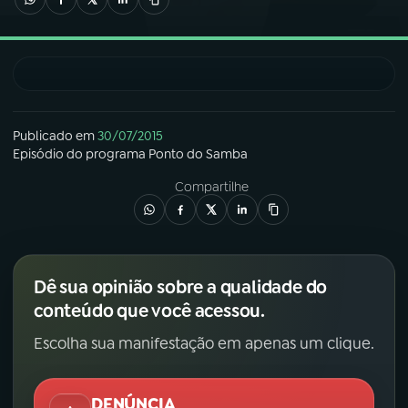
03
PROGRAMAÇÃO
04
PROGRAMAS
Publicado em
30/07/2015
Episódio
do programa
Ponto do Samba
05
PODCASTS
Compartilhe
06
VIDEOCASTS
Dê sua opinião sobre a qualidade do
07
ÚLTIMAS
conteúdo que você acessou.
Escolha sua manifestação em apenas um clique.
08
FESTIVAL DE MÚSICA
DENÚNCIA
ACOMPANHE A RÁDIO NACIONAL