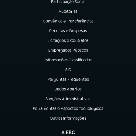
Participação Social
(abre em nova aba)
Auditorias
(abre em nova aba)
Convênios e Transferências
(abre em nova aba)
Receitas e Despesas
(abre em nova aba)
Licitações e Contratos
(abre em nova aba)
Empregados Públicos
(abre em nova aba)
Informações Classificadas
(abre em nova aba)
SIC
(abre em nova aba)
Perguntas Frequentes
(abre em nova aba)
Dados Abertos
(abre em nova aba)
Sanções Administrativas
(abre em nova aba)
Ferramentas e Aspectos Tecnológicos
(abre em nova aba)
Outras Informações
(abre em nova aba)
A EBC