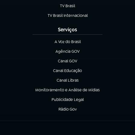
TV Brasil
(abre em nova aba)
TV Brasil Internacional
(abre em nova aba)
Serviços
A Voz do Brasil
(abre em nova aba)
Agência GOV
(abre em nova aba)
Canal GOV
(abre em nova aba)
Canal Educação
(abre em nova aba)
Canal Libras
(abre em nova aba)
Monitoramento e Análise de Mídias
(abre em nova aba)
Publicidade Legal
(abre em nova aba)
Rádio Gov
(abre em nova aba)