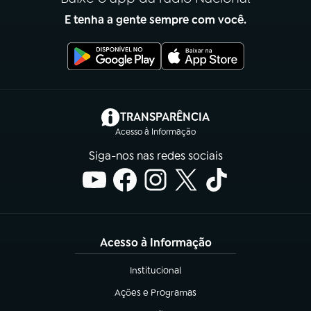
E tenha a gente sempre com você.
(abre em nova aba)
TRANSPARÊNCIA
Acesso à Informação
Siga-nos nas redes sociais
Acesso à Informação
Institucional
(abre em nova aba)
Ações e Programas
(abre em nova aba)