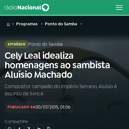
MENU
Programas
Ponto do Samba
Ponto do Samba
EPISÓDIO
Cely Leal idealiza
Buscar
na
homenagens ao sambista
Rádio
Buscar
Aluísio Machado
Nacional
Compositor campeão do Império Serrano, Aluísio é
AO VIVO
assunto de livro e
01
INÍCIO
30/07/2015, 01:06
PUBLICADO EM
Compartilhe
02
A RÁDIO