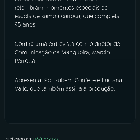
relembram momentos especiais da
YouTube
Facebook
escola de samba carioca, que completa
95 anos.
Instagram
X
Confira uma entrevista com o diretor de
TikTok
Comunicação da Mangueira, Marcio
Perrotta.
Apresentação: Rubem Confete e Luciana
Valle, que também assina a produção.
Publicado em
06/05/2023