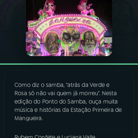
03
PROGRAMAÇÃO
04
PROGRAMAS
05
PODCASTS
06
VIDEOCASTS
Como diz o samba, "atrás da Verde e
Rosa só não vai quem já morreu". Nesta
07
ÚLTIMAS
edição do Ponto do Samba, ouça muita
música e histórias da Estação Primeira de
08
FESTIVAL DE MÚSICA
Mangueira.
ACOMPANHE A RÁDIO NACIONAL
Rubem Confete e Luciana Valle