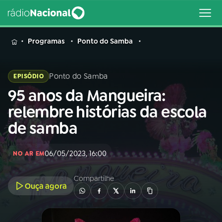
MENU
Programas
Ponto do Samba
Ponto do Samba
EPISÓDIO
95 anos da Mangueira:
Buscar
na
relembre histórias da escola
Rádio
Buscar
de samba
Nacional
AO VIVO
06/05/2023, 16:00
NO AR EM
Compartilhe
01
INÍCIO
Ouça agora
02
A RÁDIO