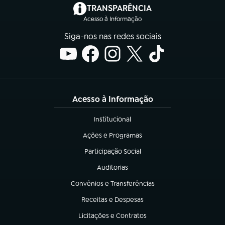
(abre em nova aba)
TRANSPARÊNCIA
Acesso à Informação
Siga-nos nas redes sociais
Acesso à Informação
Institucional
(abre em nova aba)
Ações e Programas
(abre em nova aba)
Participação Social
(abre em nova aba)
Auditorias
(abre em nova aba)
Convênios e Transferências
(abre em nova aba)
Receitas e Despesas
(abre em nova aba)
Licitações e Contratos
(abre em nova aba)