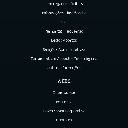
Empregados Públicos
(abre em nova aba)
Informações Classificadas
(abre em nova aba)
SIC
(abre em nova aba)
Perguntas Frequentes
(abre em nova aba)
Dados Abertos
(abre em nova aba)
Sanções Administrativas
(abre em nova aba)
Ferramentas e Aspectos Tecnológicos
(abre em nova aba)
Outras Informações
(abre em nova aba)
A EBC
Quem somos
(abre em nova aba)
Imprensa
(abre em nova aba)
Governança Corporativa
(abre em nova aba)
Contatos
(abre em nova aba)