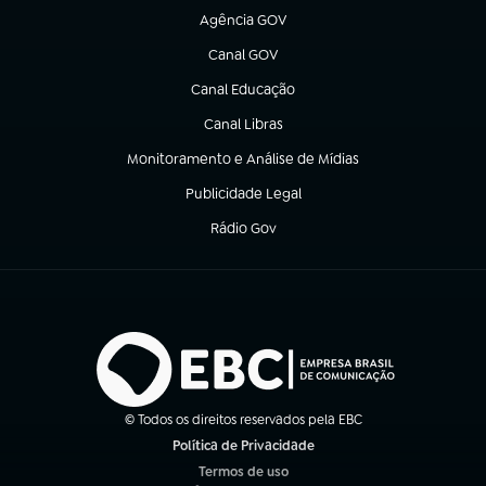
Agência GOV
(abre em nova aba)
Canal GOV
(abre em nova aba)
Canal Educação
(abre em nova aba)
Canal Libras
(abre em nova aba)
Monitoramento e Análise de Mídias
(abre em nova aba)
Publicidade Legal
(abre em nova aba)
Rádio Gov
(abre em nova aba)
© Todos os direitos reservados pela EBC
Política de Privacidade
(abre em nova aba)
Termos de uso
(abre em nova aba)