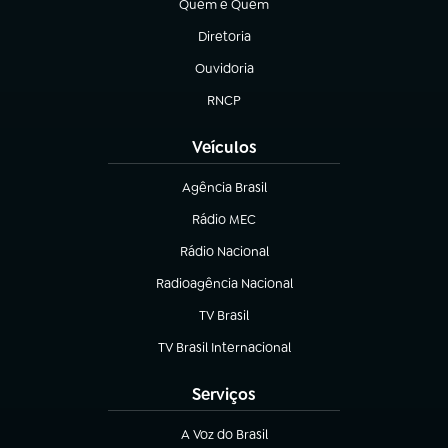
Quem é Quem
(abre em nova aba)
Diretoria
(abre em nova aba)
Ouvidoria
(abre em nova aba)
RNCP
(abre em nova aba)
Veículos
Agência Brasil
(abre em nova aba)
Rádio MEC
(abre em nova aba)
Rádio Nacional
Radioagência Nacional
(abre em nova aba)
TV Brasil
(abre em nova aba)
TV Brasil Internacional
(abre em nova aba)
Serviços
A Voz do Brasil
(abre em nova aba)