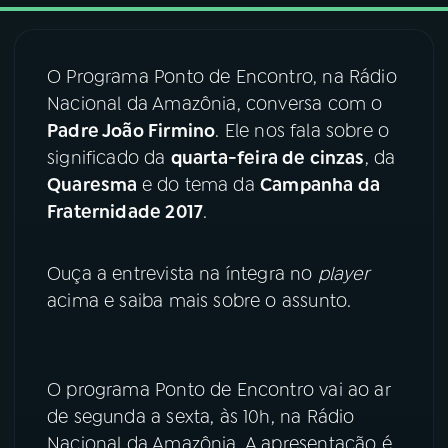
03
PROGRAMAÇÃO
O Programa Ponto de Encontro, na Rádio
Nacional da Amazônia, conversa com o
04
PROGRAMAS
Padre João Firmino
. Ele nos fala sobre o
significado da
quarta-feira de cinzas
, da
05
PODCASTS
Quaresma
e do tema da
Campanha da
Fraternidade 2017
.
06
VIDEOCASTS
Ouça a entrevista na íntegra no
player
acima e saiba mais sobre o assunto.
07
ÚLTIMAS
08
FESTIVAL DE MÚSICA
O programa Ponto de Encontro vai ao ar
de segunda a sexta, às 10h, na Rádio
Nacional da Amazônia. A apresentação é
ACOMPANHE A RÁDIO NACIONAL