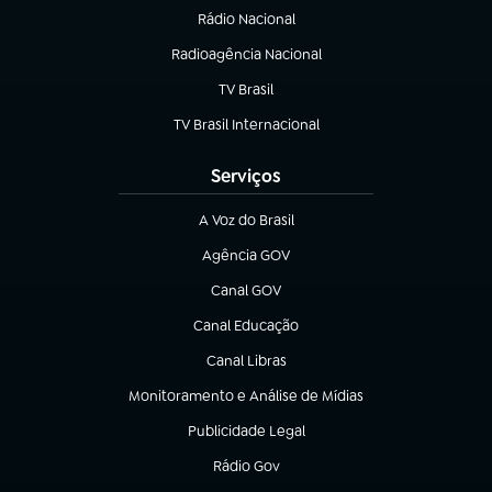
Rádio Nacional
Radioagência Nacional
(abre em nova aba)
TV Brasil
(abre em nova aba)
TV Brasil Internacional
(abre em nova aba)
Serviços
A Voz do Brasil
(abre em nova aba)
Agência GOV
(abre em nova aba)
Canal GOV
(abre em nova aba)
Canal Educação
(abre em nova aba)
Canal Libras
(abre em nova aba)
Monitoramento e Análise de Mídias
(abre em nova aba)
Publicidade Legal
(abre em nova aba)
Rádio Gov
(abre em nova aba)