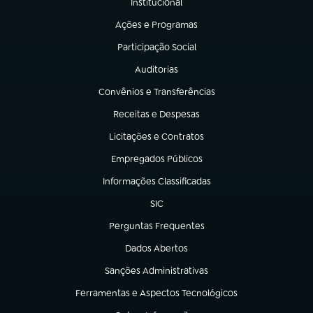
Institucional
(abre em nova aba)
Ações e Programas
(abre em nova aba)
Participação Social
(abre em nova aba)
Auditorias
(abre em nova aba)
Convênios e Transferências
(abre em nova aba)
Receitas e Despesas
(abre em nova aba)
Licitações e Contratos
(abre em nova aba)
Empregados Públicos
(abre em nova aba)
Informações Classificadas
(abre em nova aba)
SIC
(abre em nova aba)
Perguntas Frequentes
(abre em nova aba)
Dados Abertos
(abre em nova aba)
Sanções Administrativas
(abre em nova aba)
Ferramentas e Aspectos Tecnológicos
(abre em nova aba)