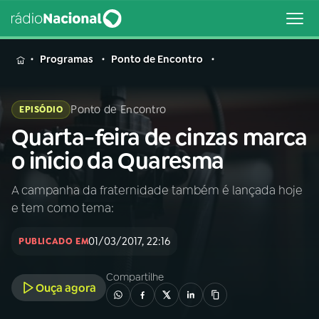
MENU
Programas
Ponto de Encontro
Ponto de Encontro
EPISÓDIO
Quarta-feira de cinzas marca
Buscar
na
o início da Quaresma
Rádio
Buscar
Nacional
A campanha da fraternidade também é lançada hoje
e tem como tema:
AO VIVO
01/03/2017, 22:16
PUBLICADO EM
01
INÍCIO
Compartilhe
Ouça agora
02
A RÁDIO