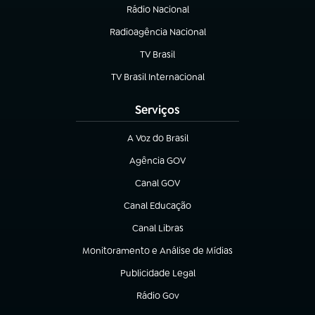
Rádio Nacional
Radioagência Nacional
(abre em nova aba)
TV Brasil
(abre em nova aba)
TV Brasil Internacional
(abre em nova aba)
Serviços
A Voz do Brasil
(abre em nova aba)
Agência GOV
(abre em nova aba)
Canal GOV
(abre em nova aba)
Canal Educação
(abre em nova aba)
Canal Libras
(abre em nova aba)
Monitoramento e Análise de Mídias
(abre em nova aba)
Publicidade Legal
(abre em nova aba)
Rádio Gov
(abre em nova aba)