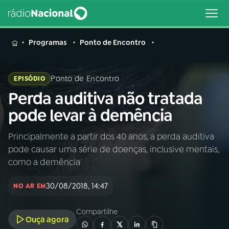
MENU
Programas
Ponto de Encontro
Ponto de Encontro
EPISÓDIO
Perda auditiva não tratada
Buscar
na
pode levar à demência
Rádio
Buscar
Nacional
Principalmente a partir dos 40 anos, a perda auditiva
pode causar uma série de doenças, inclusive mentais,
AO VIVO
como a demência
30/08/2018, 14:47
01
INÍCIO
NO AR EM
Compartilhe
Ouça agora
02
A RÁDIO