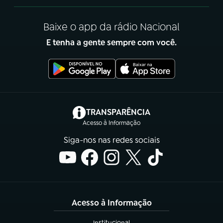
Baixe o app da rádio Nacional
E tenha a gente sempre com você.
(abre em nova aba)
TRANSPARÊNCIA
Acesso à Informação
Siga-nos nas redes sociais
Acesso à Informação
Institucional