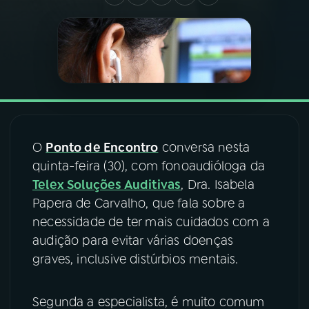
03
PROGRAMAÇÃO
04
PROGRAMAS
05
PODCASTS
O
Ponto de Encontro
conversa nesta
quinta-feira (30), com fonoaudióloga da
06
VIDEOCASTS
Telex Soluções Auditivas
, Dra. Isabela
Papera de Carvalho, que fala sobre a
07
ÚLTIMAS
necessidade de ter mais cuidados com a
audição para evitar várias doenças
graves, inclusive distúrbios mentais.
08
FESTIVAL DE MÚSICA
Segunda a especialista, é muito comum
ACOMPANHE A RÁDIO NACIONAL