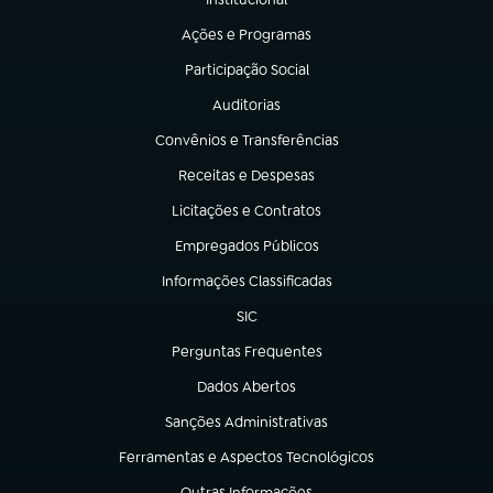
(abre em nova aba)
Ações e Programas
(abre em nova aba)
Participação Social
(abre em nova aba)
Auditorias
(abre em nova aba)
Convênios e Transferências
(abre em nova aba)
Receitas e Despesas
(abre em nova aba)
Licitações e Contratos
(abre em nova aba)
Empregados Públicos
(abre em nova aba)
Informações Classificadas
(abre em nova aba)
SIC
(abre em nova aba)
Perguntas Frequentes
(abre em nova aba)
Dados Abertos
(abre em nova aba)
Sanções Administrativas
(abre em nova aba)
Ferramentas e Aspectos Tecnológicos
(abre em nova aba)
Outras Informações