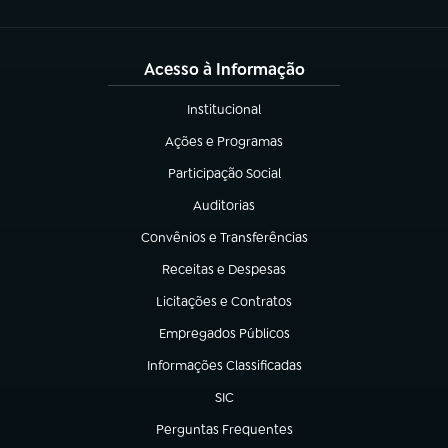
Acesso à Informação
Institucional
(abre em nova aba)
Ações e Programas
(abre em nova aba)
Participação Social
(abre em nova aba)
Auditorias
(abre em nova aba)
Convênios e Transferências
(abre em nova aba)
Receitas e Despesas
(abre em nova aba)
Licitações e Contratos
(abre em nova aba)
Empregados Públicos
(abre em nova aba)
Informações Classificadas
(abre em nova aba)
SIC
(abre em nova aba)
Perguntas Frequentes
(abre em nova aba)