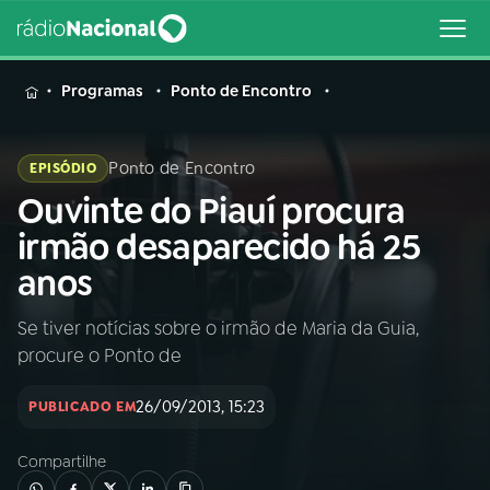
MENU
Programas
Ponto de Encontro
Ponto de Encontro
EPISÓDIO
Ouvinte do Piauí procura
Buscar
na
irmão desaparecido há 25
Rádio
Buscar
anos
Nacional
Se tiver notícias sobre o irmão de Maria da Guia,
AO VIVO
procure o Ponto de
01
INÍCIO
26/09/2013, 15:23
PUBLICADO EM
Compartilhe
02
A RÁDIO