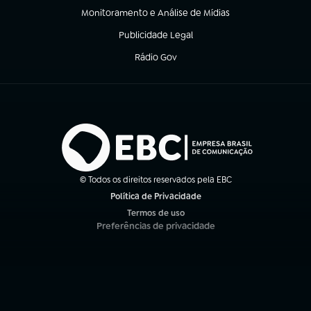
Monitoramento e Análise de Mídias
(abre em nova aba)
Publicidade Legal
(abre em nova aba)
Rádio Gov
(abre em nova aba)
© Todos os direitos reservados pela EBC
Política de Privacidade
(abre em nova aba)
Termos de uso
(abre em nova aba)
Preferências de privacidade