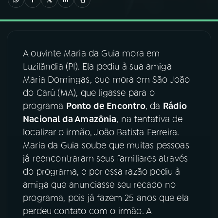
03
PROGRAMAÇÃO
A ouvinte Maria da Guia mora em
04
PROGRAMAS
Luzilândia (PI). Ela pediu à sua amiga
Maria Domingas, que mora em São João
05
PODCASTS
do Carú (MA), que ligasse para o
programa
Ponto de Encontro
, da
Rádio
Nacional da Amazônia
, na tentativa de
06
VIDEOCASTS
localizar o irmão, João Batista Ferreira.
Maria da Guia soube que muitas pessoas
07
ÚLTIMAS
já reencontraram seus familiares através
do programa, e por essa razão pediu à
amiga que anunciasse seu recado no
08
FESTIVAL DE MÚSICA
programa, pois já fazem 25 anos que ela
perdeu contato com o irmão. A
ACOMPANHE A RÁDIO NACIONAL