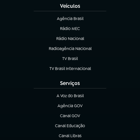
Veículos
Agência Brasil
(abre em nova aba)
Rádio MEC
(abre em nova aba)
Rádio Nacional
Radioagência Nacional
(abre em nova aba)
TV Brasil
(abre em nova aba)
TV Brasil Internacional
(abre em nova aba)
Serviços
A Voz do Brasil
(abre em nova aba)
Agência GOV
(abre em nova aba)
Canal GOV
(abre em nova aba)
Canal Educação
(abre em nova aba)
Canal Libras
(abre em nova aba)