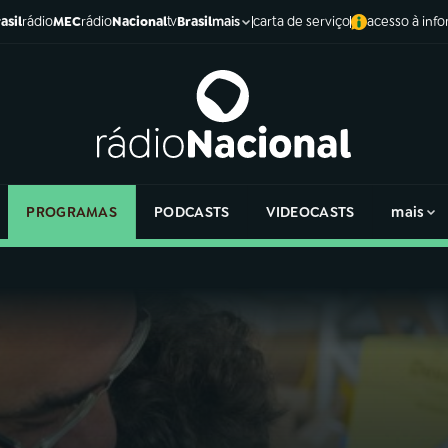
asil
rádio
MEC
rádio
Nacional
tv
Brasil
carta de serviço
acesso à inf
mais
PROGRAMAS
PODCASTS
VIDEOCASTS
mais