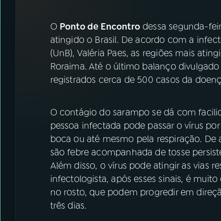
07
ÚLTIMAS
O
Ponto de Encontro
dessa segunda-feir
08
FESTIVAL DE MÚSICA
atingido o Brasil. De acordo com a infecto
(UnB), Valéria Paes, as regiões mais ati
Roraima. Até o último balanço divulgado 
ACOMPANHE A RÁDIO NACIONAL
registrados cerca de 500 casos da doenç
YouTube
Facebook
O contágio do sarampo se dá com facilid
Instagram
X
pessoa infectada pode passar o vírus por 
TikTok
boca ou até mesmo pela respiração. De a
são febre acompanhada de tosse persisten
Além disso, o vírus pode atingir as vias r
infectologista, após esses sinais, é mu
no rosto, que podem progredir em direç
três dias.