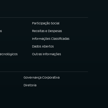
Participação Social
(abre em nova aba)
as
Receitas e Despesas
(abre em nova aba)
Informações Classificadas
(abre em nova aba)
Dados Abertos
(abre em nova aba)
Tecnológicos
Outras Informações
(abre em nova aba)
Governança Corporativa
(abre em nova aba)
Diretoria
(abre em nova aba)