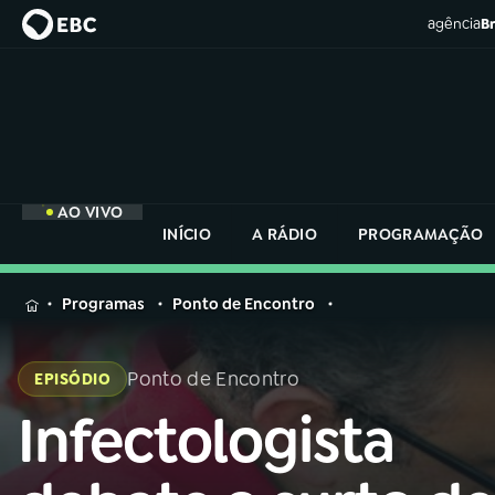
agência
Br
AO VIVO
INÍCIO
A RÁDIO
PROGRAMAÇÃO
MENU
Programas
Ponto de Encontro
Buscar
na
Ponto de Encontro
EPISÓDIO
Rádio
Buscar
Nacional
Infectologista
Buscar
na
Rádio
AO VIVO