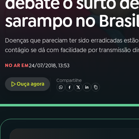
debate o surto de
Nacional
sarampo no Brasi
01
INÍCIO
02
A RÁDIO
Doenças que pareciam ter sido erradicadas estã
contágio se dá com facilidade por transmissão di
03
PROGRAMAÇÃO
24/07/2018, 13:53
NO AR EM
04
PROGRAMAS
Compartilhe
Ouça agora
05
PODCASTS
06
VIDEOCASTS