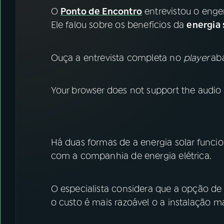
07
ÚLTIMAS
O
Ponto de Encontro
entrevistou o enge
Ele falou sobre os benefícios da
energia 
08
FESTIVAL DE MÚSICA
Ouça a entrevista completa no
player
aba
ACOMPANHE A RÁDIO NACIONAL
YouTube
Your browser does not support the audio
Facebook
Instagram
X
TikTok
Há duas formas de a energia solar funci
com a companhia de energia elétrica.
O especialista considera que a opção de 
o custo é mais razoável o a instalação mai