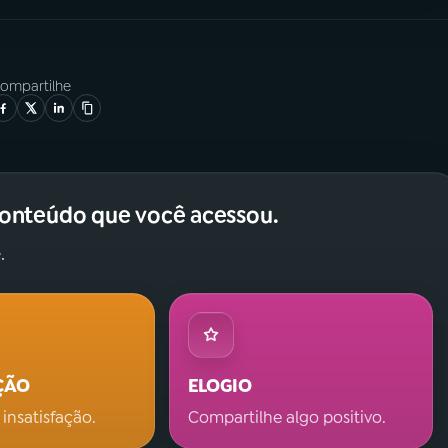
ompartilhe
conteúdo que você acessou.
.
ÇÃO
ELOGIO
 insatisfação.
Compartilhe algo positivo.