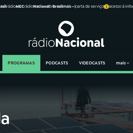
asil
rádio
MEC
rádio
Nacional
tv
Brasil
carta de serviço
acesso à inf
mais
PROGRAMAS
PODCASTS
VIDEOCASTS
mais
da