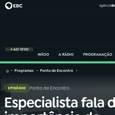
agência
Br
AO VIVO
INÍCIO
A RÁDIO
PROGRAMAÇÃO
MENU
Programas
Ponto de Encontro
Buscar
na
Ponto de Encontro
EPISÓDIO
Rádio
Buscar
Nacional
Especialista fala 
Buscar
na
Rádio
AO VIVO