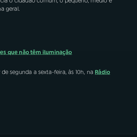
ficia o cidadão comum, o pequeno, médio e
a geral.
des que não têm iluminação
 de segunda a sexta-feira, às 10h, na
Rádio