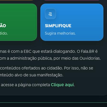
ÇÃO
SIMPLIFIQUE
dido.
Sugira melhorias.
 mas é com a EBC que estará dialogando. O Fala.BR é
m a administração pública, por meio das Ouvidorias.
 conteúdos ofertados ao cidadão. Por isso, não se
onteúdo alvo de sua manifestação.
Clique aqui
, acesse a página completa
.