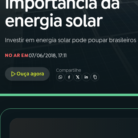
importância da
Nacional
energia solar
01
INÍCIO
02
A RÁDIO
Investir em energia solar pode poupar brasileiro
07/06/2018, 17:11
NO AR EM
03
PROGRAMAÇÃO
Compartilhe
Ouça agora
04
PROGRAMAS
05
PODCASTS
06
VIDEOCASTS