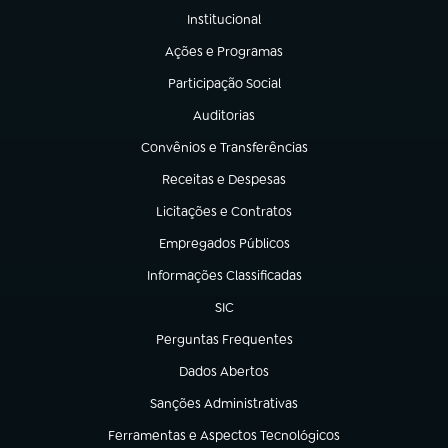
Institucional
(abre em nova aba)
Ações e Programas
(abre em nova aba)
Participação Social
(abre em nova aba)
Auditorias
(abre em nova aba)
Convênios e Transferências
(abre em nova aba)
Receitas e Despesas
(abre em nova aba)
Licitações e Contratos
(abre em nova aba)
Empregados Públicos
(abre em nova aba)
Informações Classificadas
(abre em nova aba)
SIC
(abre em nova aba)
Perguntas Frequentes
(abre em nova aba)
Dados Abertos
(abre em nova aba)
Sanções Administrativas
(abre em nova aba)
Ferramentas e Aspectos Tecnológicos
(abre em nova aba)