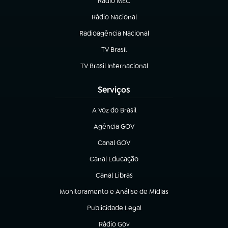
Rádio MEC
(abre em nova aba)
Rádio Nacional
Radioagência Nacional
(abre em nova aba)
TV Brasil
(abre em nova aba)
TV Brasil Internacional
(abre em nova aba)
Serviços
A Voz do Brasil
(abre em nova aba)
Agência GOV
(abre em nova aba)
Canal GOV
(abre em nova aba)
Canal Educação
(abre em nova aba)
Canal Libras
(abre em nova aba)
Monitoramento e Análise de Mídias
(abre em nova aba)
Publicidade Legal
(abre em nova aba)
Rádio Gov
(abre em nova aba)