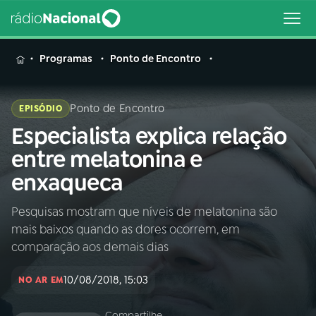
MENU
Programas
Ponto de Encontro
Ponto de Encontro
EPISÓDIO
Especialista explica relação
Buscar
na
entre melatonina e
Rádio
Buscar
enxaqueca
Nacional
Pesquisas mostram que níveis de melatonina são
AO VIVO
mais baixos quando as dores ocorrem, em
comparação aos demais dias
01
INÍCIO
10/08/2018, 15:03
NO AR EM
02
A RÁDIO
Compartilhe