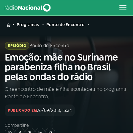
MENU
Programas
Ponto de Encontro
Ponto de Encontro
EPISÓDIO
Emoção: mãe no Suriname
Buscar
na
parabeniza filha no Brasil
Rádio
Buscar
pelas ondas do rádio
Nacional
O reencontro de mãe e filha aconteceu no programa
AO VIVO
Ponto de Encontro,
01
INÍCIO
26/09/2013, 15:34
PUBLICADO EM
Compartilhe
02
A RÁDIO