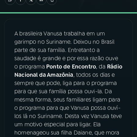
03
PROGRAMAÇÃO
A brasileira Vanusa trabalha em um
04
PROGRAMAS
garimpo no Suriname. Deixou no Brasil
parte de sua família. Entretanto a
05
PODCASTS
saudade é grande e por essa razão ouve
o programa
Ponto de Encontro
, da
Rádio
Nacional da Amazônia
, todos os dias e
06
VIDEOCASTS
sempre que pode, liga para o programa
para que sua família possa ouvi-la. Da
07
ÚLTIMAS
mesma forma, seus familiares ligam para
o programa para que Vanusa possa ouví-
los lá no Suriname. Desta vez Vanusa teve
08
FESTIVAL DE MÚSICA
um motivo especial para ligar. Ela
homenageou sua filha Daiane, que mora
ACOMPANHE A RÁDIO NACIONAL