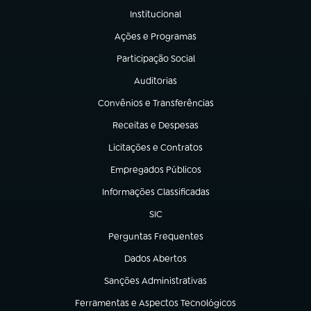
Institucional
(abre em nova aba)
Ações e Programas
(abre em nova aba)
Participação Social
(abre em nova aba)
Auditorias
(abre em nova aba)
Convênios e Transferências
(abre em nova aba)
Receitas e Despesas
(abre em nova aba)
Licitações e Contratos
(abre em nova aba)
Empregados Públicos
(abre em nova aba)
Informações Classificadas
(abre em nova aba)
SIC
(abre em nova aba)
Perguntas Frequentes
(abre em nova aba)
Dados Abertos
(abre em nova aba)
Sanções Administrativas
(abre em nova aba)
Ferramentas e Aspectos Tecnológicos
(abre em nova aba)