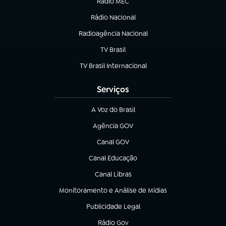
Rádio MEC
(abre em nova aba)
Rádio Nacional
Radioagência Nacional
(abre em nova aba)
TV Brasil
(abre em nova aba)
TV Brasil Internacional
(abre em nova aba)
Serviços
A Voz do Brasil
(abre em nova aba)
Agência GOV
(abre em nova aba)
Canal GOV
(abre em nova aba)
Canal Educação
(abre em nova aba)
Canal Libras
(abre em nova aba)
Monitoramento e Análise de Mídias
(abre em nova aba)
Publicidade Legal
(abre em nova aba)
Rádio Gov
(abre em nova aba)