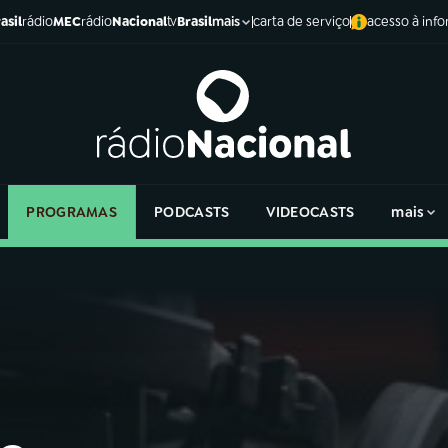
asil
rádio
MEC
rádio
Nacional
tv
Brasil
carta de serviço
acesso à inf
mais
PROGRAMAS
PODCASTS
VIDEOCASTS
mais