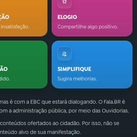
ÇÃO
ELOGIO
 insatisfação.
Compartilhe algo positivo.
ÇÃO
SIMPLIFIQUE
dido.
Sugira melhorias.
 mas é com a EBC que estará dialogando. O Fala.BR é
m a administração pública, por meio das Ouvidorias.
 conteúdos ofertados ao cidadão. Por isso, não se
onteúdo alvo de sua manifestação.