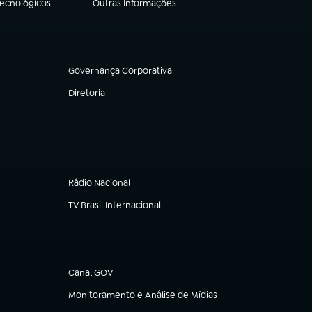
Tecnológicos
Outras Informações
(abre em nova aba)
Governança Corporativa
(abre em nova aba)
Diretoria
(abre em nova aba)
Rádio Nacional
TV Brasil Internacional
(abre em nova aba)
Canal GOV
(abre em nova aba)
Monitoramento e Análise de Mídias
(abre em nova aba)