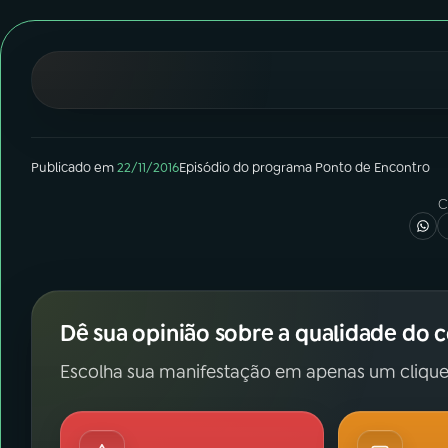
07
ÚLTIMAS
08
FESTIVAL DE MÚSICA
ACOMPANHE A RÁDIO NACIONAL
Publicado em
22/11/2016
Episódio
do programa
Ponto de Encontro
YouTube
Facebook
C
Instagram
X
TikTok
Dê sua opinião sobre a qualidade do 
Escolha sua manifestação em apenas um clique