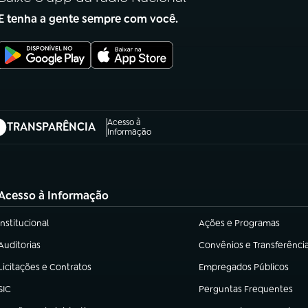
E tenha a gente sempre com você.
Acesso à
TRANSPARÊNCIA
abre em nova aba)
Informação
Acesso à Informação
Institucional
Ações e Programas
(abre em nova aba)
(abre em nova aba)
Auditorias
Convênios e Transferênci
(abre em nova aba)
(abre em nova aba)
Licitações e Contratos
Empregados Públicos
(abre em nova aba)
(abre em nova aba)
SIC
Perguntas Frequentes
(abre em nova aba)
(abre em nova aba)