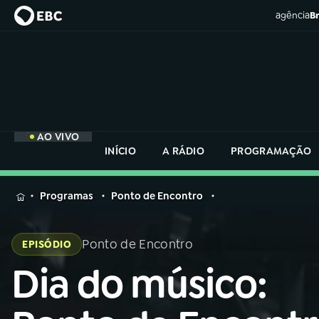
agência
Br
AO VIVO
INÍCIO
A RÁDIO
PROGRAMAÇÃO
MENU
Programas
Ponto de Encontro
Buscar
na
Ponto de Encontro
EPISÓDIO
Rádio
Buscar
Nacional
Dia do músico:
Buscar
na
Rádio
AO VIVO