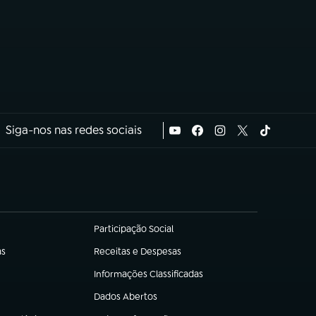
Siga-nos nas redes sociais
Participação Social
(abre em nova aba)
as
Receitas e Despesas
(abre em nova aba)
Informações Classificadas
(abre em nova aba)
Dados Abertos
(abre em nova aba)