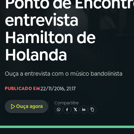
Ponto de Encont
Nacional
entrevista
01
INÍCIO
Hamilton de
02
A RÁDIO
Holanda
03
PROGRAMAÇÃO
Ouça a entrevista com o músico bandolinista
04
PROGRAMAS
22/11/2016, 21:17
PUBLICADO EM
05
PODCASTS
Compartilhe
Ouça agora
06
VIDEOCASTS