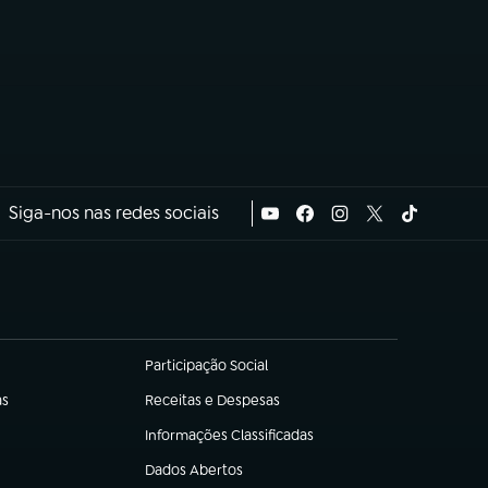
Siga-nos nas redes sociais
Participação Social
(abre em nova aba)
as
Receitas e Despesas
(abre em nova aba)
Informações Classificadas
(abre em nova aba)
Dados Abertos
(abre em nova aba)