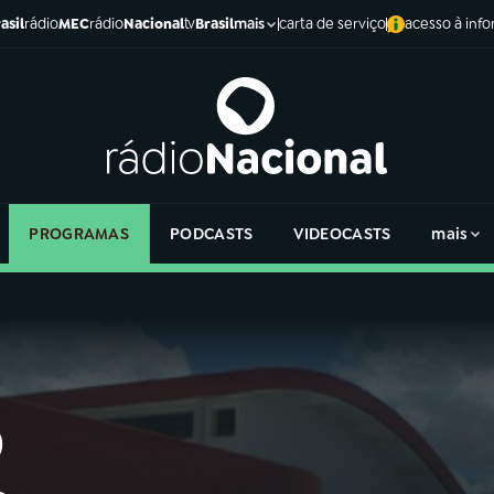
asil
rádio
MEC
rádio
Nacional
tv
Brasil
carta de serviço
acesso à inf
mais
PROGRAMAS
PODCASTS
VIDEOCASTS
mais
o