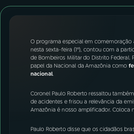
07
ÚLTIMAS
08
FESTIVAL DE MÚSICA
ACOMPANHE A RÁDIO NACIONAL
O programa especial em comemoração
nesta sexta-feira (1º), contou com a par
YouTube
Facebook
de Bombeiros Militar do Distrito Federal.
papel da Nacional da Amazônia como
f
Instagram
X
nacional
.
TikTok
Coronel Paulo Roberto ressaltou também
de acidentes e frisou a relevância da em
Amazônia é nosso amplificador. Coloca 
Paulo Roberto disse que os cidadãos bras