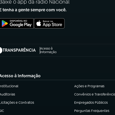
Baixe o app da rádio Nacional
E tenha a gente sempre com você.
Acesso à
TRANSPARÊNCIA
abre em nova aba)
Informação
Acesso à Informação
Institucional
Ações e Programas
(abre em nova aba)
(abre em nova aba)
Auditorias
Convênios e Transferênci
(abre em nova aba)
(abre em nova aba)
Licitações e Contratos
Empregados Públicos
(abre em nova aba)
(abre em nova aba)
SIC
Perguntas Frequentes
(abre em nova aba)
(abre em nova aba)