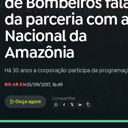
de Bombeiros fal
Nacional
da parceria com 
01
INÍCIO
Nacional da
02
A RÁDIO
Amazônia
03
PROGRAMAÇÃO
Há 30 anos a corporação participa da programa
04
PROGRAMAS
01/09/2017, 16:49
NO AR EM
05
PODCASTS
Compartilhe
Ouça agora
06
VIDEOCASTS