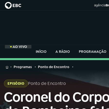
agência
Br
AO VIVO
INÍCIO
A RÁDIO
PROGRAMAÇÃO
MENU
Programas
Ponto de Encontro
Buscar
na
Ponto de Encontro
EPISÓDIO
Rádio
Buscar
Nacional
Coronel do Corp
Buscar
na
Rádio
AO VIVO