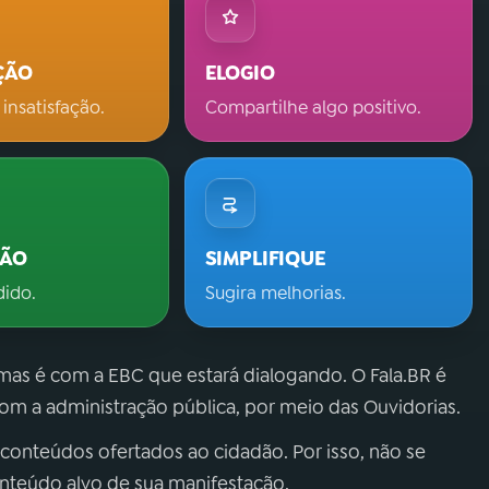
ÇÃO
ELOGIO
 insatisfação.
Compartilhe algo positivo.
ÇÃO
SIMPLIFIQUE
dido.
Sugira melhorias.
 mas é com a EBC que estará dialogando. O Fala.BR é
m a administração pública, por meio das Ouvidorias.
 conteúdos ofertados ao cidadão. Por isso, não se
onteúdo alvo de sua manifestação.