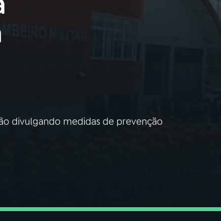
a
a
ção divulgando medidas de prevenção