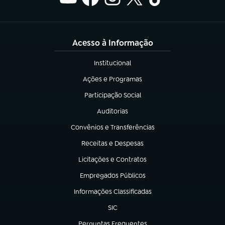
Acesso à Informação
Institucional
(abre em nova aba)
Ações e Programas
(abre em nova aba)
Participação Social
(abre em nova aba)
Auditorias
(abre em nova aba)
Convênios e Transferências
(abre em nova aba)
Receitas e Despesas
(abre em nova aba)
Licitações e Contratos
(abre em nova aba)
Empregados Públicos
(abre em nova aba)
Informações Classificadas
(abre em nova aba)
SIC
(abre em nova aba)
Perguntas Frequentes