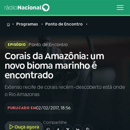
MENU
Programas
Ponto de Encontro
Ponto de Encontro
EPISÓDIO
Corais da Amazônia: um
Buscar
na
novo bioma marinho é
Rádio
Buscar
encontrado
Nacional
Extenso recife de corais recém-descoberto está onde
AO VIVO
o Rio Amazonas
01
INÍCIO
02/02/2017, 18:56
PUBLICADO EM
Compartilhe
02
A RÁDIO
Ouça agora