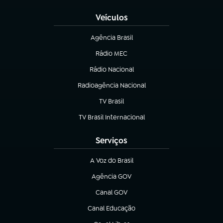
Veículos
Agência Brasil
(abre em nova aba)
Rádio MEC
(abre em nova aba)
Rádio Nacional
Radioagência Nacional
(abre em nova aba)
TV Brasil
(abre em nova aba)
TV Brasil Internacional
(abre em nova aba)
Serviços
A Voz do Brasil
(abre em nova aba)
Agência GOV
(abre em nova aba)
Canal GOV
(abre em nova aba)
Canal Educação
(abre em nova aba)