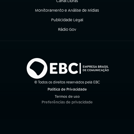
Canal Libras
(abre em nova aba)
Monitoramento e Análise de Mídias
(abre em nova aba)
Publicidade Legal
(abre em nova aba)
Rádio Gov
(abre em nova aba)
© Todos os direitos reservados pela EBC
Política de Privacidade
(abre em nova aba)
Termos de uso
(abre em nova aba)
Preferências de privacidade