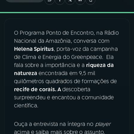
03
PROGRAMAÇÃO
O Programa Ponto de Encontro, na Rádio
04
PROGRAMAS
Nacional da Amazônia, conversa com
Helena Spiritus
, porta-voz da campanha
05
PODCASTS
de Clima e Energia do Greenpeace. Ela
fala sobre a importância e a
riqueza da
natureza
encontrada em 9,5 mil
06
VIDEOCASTS
quilômetros quadrados de formações de
recife de corais. A
descoberta
07
ÚLTIMAS
surpreendeu e encantou a comunidade
científica.
08
FESTIVAL DE MÚSICA
Ouça a entrevista na íntegra no
player
acima e saiba mais sobre o assunto.
ACOMPANHE A RÁDIO NACIONAL