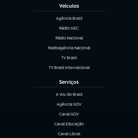
Veículos
Agência Brasil
(abre em nova aba)
Rádio MEC
(abre em nova aba)
Rádio Nacional
Radioagência Nacional
(abre em nova aba)
TV Brasil
(abre em nova aba)
TV Brasil Internacional
(abre em nova aba)
Serviços
A Voz do Brasil
(abre em nova aba)
Agência GOV
(abre em nova aba)
Canal GOV
(abre em nova aba)
Canal Educação
(abre em nova aba)
Canal Libras
(abre em nova aba)