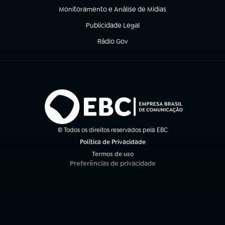
Monitoramento e Análise de Mídias
(abre em nova aba)
Publicidade Legal
(abre em nova aba)
Rádio Gov
(abre em nova aba)
© Todos os direitos reservados pela EBC
Política de Privacidade
(abre em nova aba)
Termos de uso
(abre em nova aba)
Preferências de privacidade