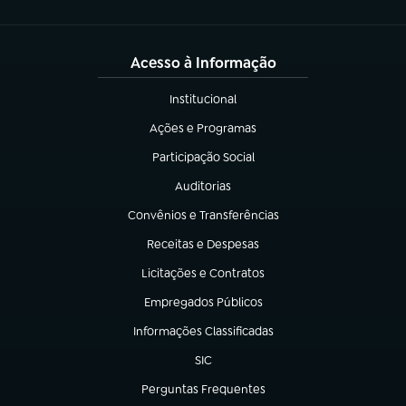
Acesso à Informação
Institucional
(abre em nova aba)
Ações e Programas
(abre em nova aba)
Participação Social
(abre em nova aba)
Auditorias
(abre em nova aba)
Convênios e Transferências
(abre em nova aba)
Receitas e Despesas
(abre em nova aba)
Licitações e Contratos
(abre em nova aba)
Empregados Públicos
(abre em nova aba)
Informações Classificadas
(abre em nova aba)
SIC
(abre em nova aba)
Perguntas Frequentes
(abre em nova aba)