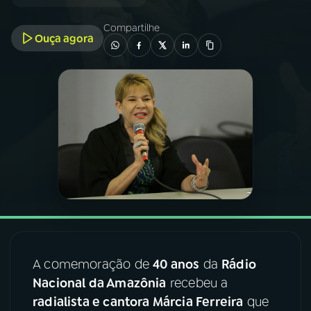
Compartilhe
03
PROGRAMAÇÃO
Ouça agora
04
PROGRAMAS
05
PODCASTS
06
VIDEOCASTS
07
ÚLTIMAS
A comemoração de
40 anos
da
Rádio
08
FESTIVAL DE MÚSICA
Nacional da Amazônia
recebeu a
radialista e cantora Márcia Ferreira
que
ACOMPANHE A RÁDIO NACIONAL