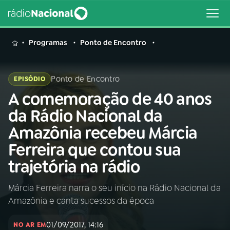
MENU
Programas
Ponto de Encontro
Ponto de Encontro
EPISÓDIO
A comemoração de 40 anos
Buscar
na
da Rádio Nacional da
Rádio
Buscar
Amazônia recebeu Márcia
Nacional
Ferreira que contou sua
AO VIVO
trajetória na rádio
Márcia Ferreira narra o seu início na Rádio Nacional da
01
INÍCIO
Amazônia e canta sucessos da época
02
A RÁDIO
01/09/2017, 14:16
NO AR EM