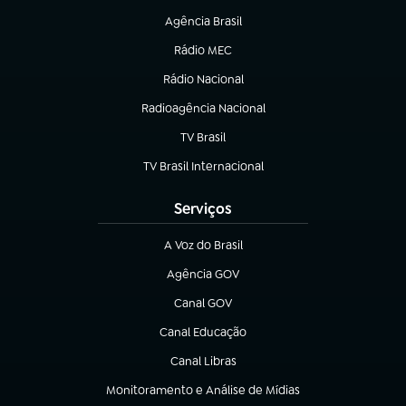
Agência Brasil
(abre em nova aba)
Rádio MEC
(abre em nova aba)
Rádio Nacional
Radioagência Nacional
(abre em nova aba)
TV Brasil
(abre em nova aba)
TV Brasil Internacional
(abre em nova aba)
Serviços
A Voz do Brasil
(abre em nova aba)
Agência GOV
(abre em nova aba)
Canal GOV
(abre em nova aba)
Canal Educação
(abre em nova aba)
Canal Libras
(abre em nova aba)
Monitoramento e Análise de Mídias
(abre em nova aba)