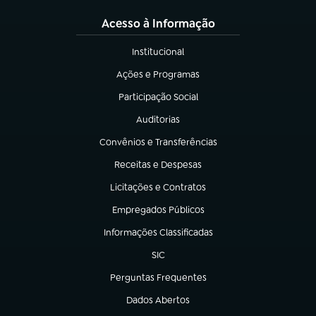
Acesso à Informação
Institucional
(abre em nova aba)
Ações e Programas
(abre em nova aba)
Participação Social
(abre em nova aba)
Auditorias
(abre em nova aba)
Convênios e Transferências
(abre em nova aba)
Receitas e Despesas
(abre em nova aba)
Licitações e Contratos
(abre em nova aba)
Empregados Públicos
(abre em nova aba)
Informações Classificadas
(abre em nova aba)
SIC
(abre em nova aba)
Perguntas Frequentes
(abre em nova aba)
Dados Abertos
(abre em nova aba)