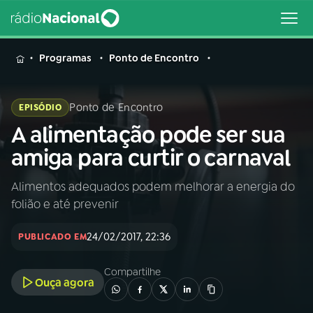
MENU
Programas
Ponto de Encontro
Ponto de Encontro
EPISÓDIO
A alimentação pode ser sua
Buscar
na
amiga para curtir o carnaval
Rádio
Buscar
Nacional
Alimentos adequados podem melhorar a energia do
folião e até prevenir
AO VIVO
24/02/2017, 22:36
PUBLICADO EM
01
INÍCIO
Compartilhe
Ouça agora
02
A RÁDIO