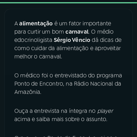
03
PROGRAMAÇÃO
A
alimentação
é um fator importante
para curtir um bom
carnaval
. O médio
04
PROGRAMAS
edocrinoligista
Sérgio Vêncio
dá dicas de
como cuidar da alimentação e aproveitar
05
PODCASTS
melhor o carnaval.
O médico foi o entrevistado do programa
06
VIDEOCASTS
Ponto de Encontro, na Rádio Nacional da
Amazônia.
07
ÚLTIMAS
Ouça a entrevista na íntegra no
player
08
FESTIVAL DE MÚSICA
acima e saiba mais sobre o assunto.
ACOMPANHE A RÁDIO NACIONAL