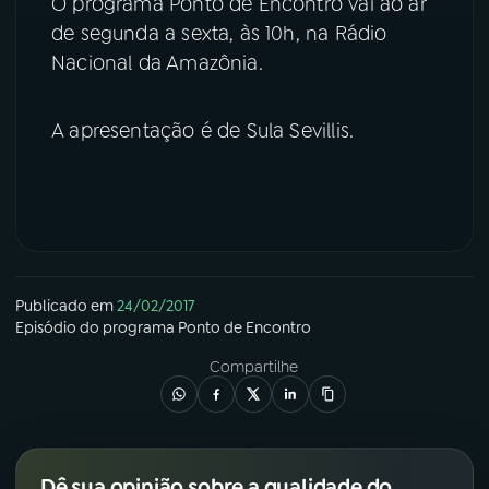
O programa Ponto de Encontro vai ao ar
de segunda a sexta, às 10h, na Rádio
YouTube
Facebook
Nacional da Amazônia.
Instagram
X
A apresentação é de Sula Sevillis.
TikTok
Publicado em
24/02/2017
Episódio
do programa
Ponto de Encontro
Compartilhe
Dê sua opinião sobre a qualidade do