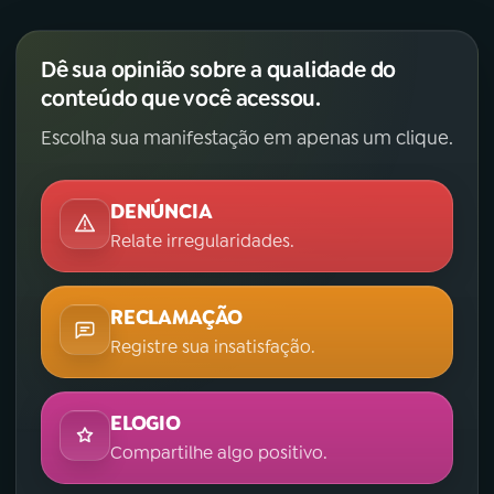
YouTube
Facebook
Dê sua opinião sobre a qualidade do
conteúdo que você acessou.
Instagram
X
Escolha sua manifestação em apenas um clique.
TikTok
DENÚNCIA
Relate irregularidades.
RECLAMAÇÃO
Registre sua insatisfação.
ELOGIO
Compartilhe algo positivo.