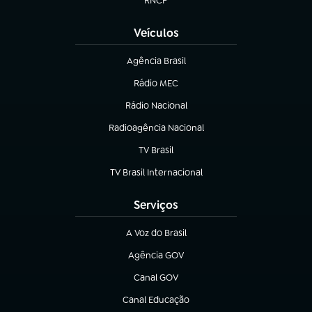
RNCP
(abre em nova aba)
Veículos
Agência Brasil
(abre em nova aba)
Rádio MEC
(abre em nova aba)
Rádio Nacional
Radioagência Nacional
(abre em nova aba)
TV Brasil
(abre em nova aba)
TV Brasil Internacional
(abre em nova aba)
Serviços
A Voz do Brasil
(abre em nova aba)
Agência GOV
(abre em nova aba)
Canal GOV
(abre em nova aba)
Canal Educação
(abre em nova aba)