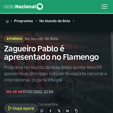
MENU
Programas
No Mundo da Bola
No Mundo da Bola
EPISÓDIO
Zagueiro Pablo é
Buscar
na
apresentado no Flamengo
Rádio
Buscar
Nacional
Programa No Mundo da Bola desta quinta-feira (17)
apresenta as principais notícias do esporte nacional e
AO VIVO
internacional; ouça na íntegra
17/03/2022, 22:54
01
INÍCIO
NO AR EM
Compartilhe
Ouça agora
02
A RÁDIO