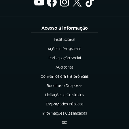
Acesso à Informação
Institucional
(abre em nova aba)
Ações e Programas
(abre em nova aba)
Participação Social
(abre em nova aba)
Auditorias
(abre em nova aba)
Convênios e Transferências
(abre em nova aba)
Receitas e Despesas
(abre em nova aba)
Licitações e Contratos
(abre em nova aba)
Empregados Públicos
(abre em nova aba)
Informações Classificadas
(abre em nova aba)
SIC
(abre em nova aba)