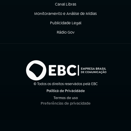
Canal Libras
(abre em nova aba)
Monitoramento e Análise de Mídias
(abre em nova aba)
Publicidade Legal
(abre em nova aba)
Rádio Gov
(abre em nova aba)
© Todos os direitos reservados pela EBC
Política de Privacidade
(abre em nova aba)
Termos de uso
(abre em nova aba)
Preferências de privacidade