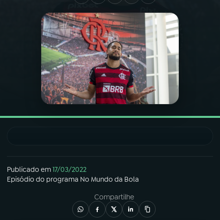
03
PROGRAMAÇÃO
04
PROGRAMAS
05
PODCASTS
06
VIDEOCASTS
07
ÚLTIMAS
Publicado em
17/03/2022
Episódio
do programa
No Mundo da Bola
08
FESTIVAL DE MÚSICA
Compartilhe
ACOMPANHE A RÁDIO NACIONAL