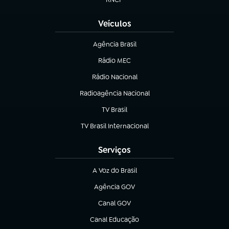
(abre em nova aba)
Veículos
Agência Brasil
(abre em nova aba)
Rádio MEC
(abre em nova aba)
Rádio Nacional
Radioagência Nacional
(abre em nova aba)
TV Brasil
(abre em nova aba)
TV Brasil Internacional
(abre em nova aba)
Serviços
A Voz do Brasil
(abre em nova aba)
Agência GOV
(abre em nova aba)
Canal GOV
(abre em nova aba)
Canal Educação
(abre em nova aba)