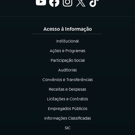
Acesso à Informação
Institucional
(abre em nova aba)
Ações e Programas
(abre em nova aba)
Participação Social
(abre em nova aba)
Auditorias
(abre em nova aba)
Convênios e Transferências
(abre em nova aba)
Receitas e Despesas
(abre em nova aba)
Licitações e Contratos
(abre em nova aba)
Empregados Públicos
(abre em nova aba)
Informações Classificadas
(abre em nova aba)
SIC
(abre em nova aba)