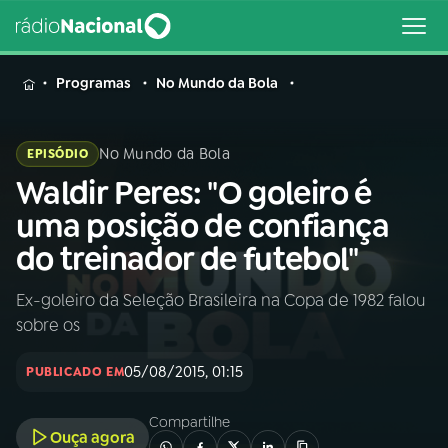
MENU
Programas
No Mundo da Bola
No Mundo da Bola
EPISÓDIO
Waldir Peres: "O goleiro é
Buscar
na
uma posição de confiança
Rádio
Buscar
do treinador de futebol"
Nacional
Ex-goleiro da Seleção Brasileira na Copa de 1982 falou
AO VIVO
sobre os
01
INÍCIO
05/08/2015, 01:15
PUBLICADO EM
Compartilhe
02
A RÁDIO
Ouça agora