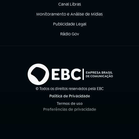
Canal Libras
(abre em nova aba)
Monitoramento e Análise de Mídias
(abre em nova aba)
Publicidade Legal
(abre em nova aba)
Rádio Gov
(abre em nova aba)
© Todos os direitos reservados pela EBC
Política de Privacidade
(abre em nova aba)
Termos de uso
(abre em nova aba)
Preferências de privacidade