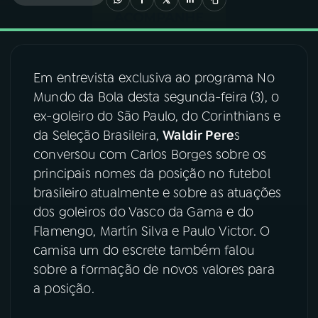
03
PROGRAMAÇÃO
Em entrevista exclusiva ao programa No
04
PROGRAMAS
Mundo da Bola desta segunda-feira (3), o
ex-goleiro do São Paulo, do Corinthians e
05
PODCASTS
da Seleção Brasileira,
Waldir Pere
s
conversou com Carlos Borges sobre os
principais nomes da posição no futebol
06
VIDEOCASTS
brasileiro atualmente e sobre as atuações
dos goleiros do Vasco da Gama e do
07
ÚLTIMAS
Flamengo, Martín Silva e Paulo Victor. O
camisa um do escrete também falou
sobre a formação de novos valores para
08
FESTIVAL DE MÚSICA
a posição.
ACOMPANHE A RÁDIO NACIONAL