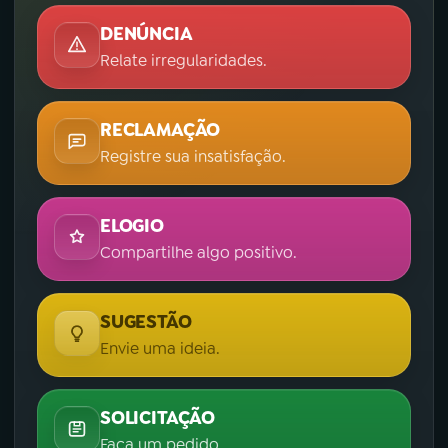
DENÚNCIA
Relate irregularidades.
RECLAMAÇÃO
Registre sua insatisfação.
ELOGIO
Compartilhe algo positivo.
SUGESTÃO
Envie uma ideia.
SOLICITAÇÃO
Faça um pedido.