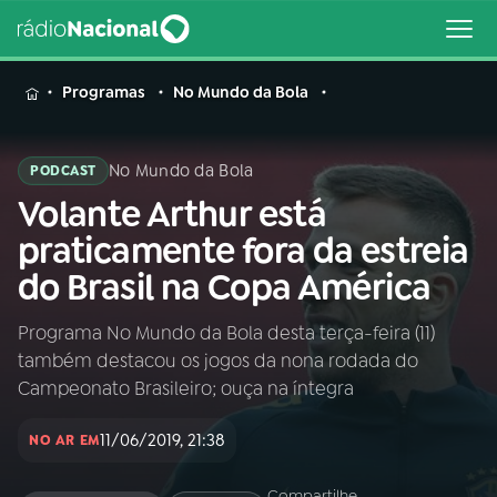
MENU
Programas
No Mundo da Bola
No Mundo da Bola
PODCAST
Volante Arthur está
Buscar
na
praticamente fora da estreia
Rádio
Buscar
do Brasil na Copa América
Nacional
Programa No Mundo da Bola desta terça-feira (11)
AO VIVO
também destacou os jogos da nona rodada do
Campeonato Brasileiro; ouça na íntegra
01
INÍCIO
11/06/2019, 21:38
NO AR EM
02
A RÁDIO
Compartilhe