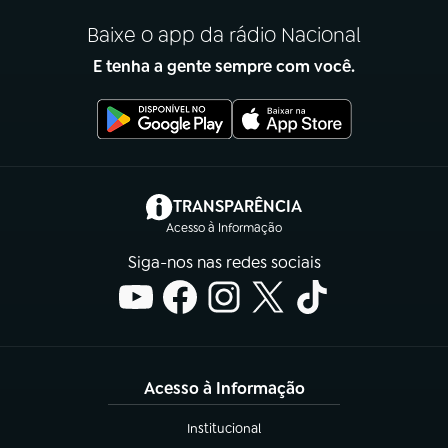
Baixe o app da rádio Nacional
E tenha a gente sempre com você.
(abre em nova aba)
TRANSPARÊNCIA
Acesso à Informação
Siga-nos nas redes sociais
Acesso à Informação
Institucional
(abre em nova aba)