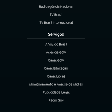
Radioagência Nacional
(abre em nova aba)
TV Brasil
(abre em nova aba)
TV Brasil Internacional
(abre em nova aba)
Serviços
A Voz do Brasil
(abre em nova aba)
Agência GOV
(abre em nova aba)
Canal GOV
(abre em nova aba)
Canal Educação
(abre em nova aba)
Canal Libras
(abre em nova aba)
Monitoramento e Análise de Mídias
(abre em nova aba)
Publicidade Legal
(abre em nova aba)
Rádio Gov
(abre em nova aba)