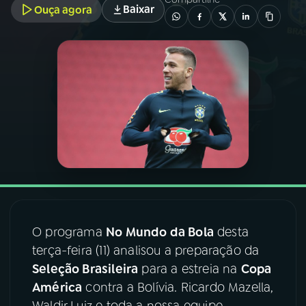
Baixar
Ouça agora
03
PROGRAMAÇÃO
04
PROGRAMAS
05
PODCASTS
06
VIDEOCASTS
07
ÚLTIMAS
O programa
No Mundo da Bola
desta
terça-feira (11) analisou a preparação da
08
FESTIVAL DE MÚSICA
Seleção Brasileira
para a estreia na
Copa
América
contra a Bolívia. Ricardo Mazella,
ACOMPANHE A RÁDIO NACIONAL
Waldir Luiz e toda a nossa equipe