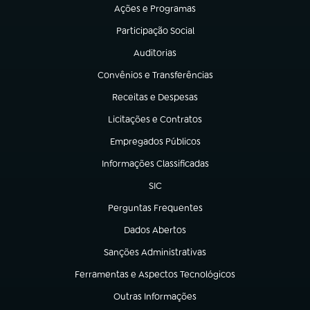
Ações e Programas
(abre em nova aba)
Participação Social
(abre em nova aba)
Auditorias
(abre em nova aba)
Convênios e Transferências
(abre em nova aba)
Receitas e Despesas
(abre em nova aba)
Licitações e Contratos
(abre em nova aba)
Empregados Públicos
(abre em nova aba)
Informações Classificadas
(abre em nova aba)
SIC
(abre em nova aba)
Perguntas Frequentes
(abre em nova aba)
Dados Abertos
(abre em nova aba)
Sanções Administrativas
(abre em nova aba)
Ferramentas e Aspectos Tecnológicos
(abre em nova aba)
Outras Informações
(abre em nova aba)