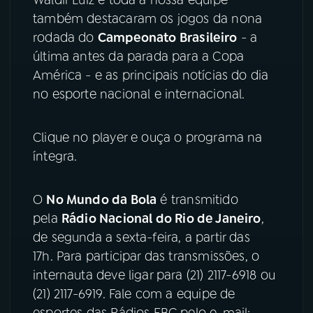
também destacaram os jogos da nona
YouTube
Facebook
rodada do
Campeonato Brasileiro
- a
última antes da parada para a Copa
Instagram
X
América - e as principais notícias do dia
no esporte nacional e internacional.
TikTok
Clique no player e ouça o programa na
íntegra.
O
No Mundo da Bola
é transmitido
pela
Rádio Nacional do Rio de Janeiro
,
de segunda a sexta-feira, a partir das
17h. Para participar das transmissões, o
internauta deve ligar para (21) 2117-6918 ou
(21) 2117-6919. Fale com a equipe de
esportes das Rádios EBC pelo e-mail: