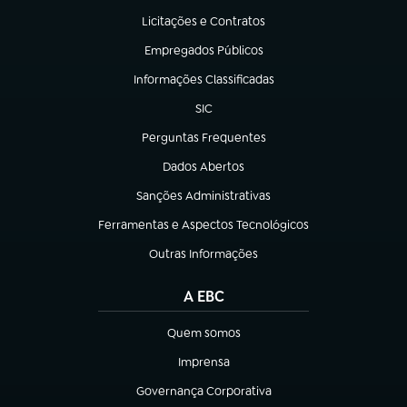
Licitações e Contratos
(abre em nova aba)
Empregados Públicos
(abre em nova aba)
Informações Classificadas
(abre em nova aba)
SIC
(abre em nova aba)
Perguntas Frequentes
(abre em nova aba)
Dados Abertos
(abre em nova aba)
Sanções Administrativas
(abre em nova aba)
Ferramentas e Aspectos Tecnológicos
(abre em nova aba)
Outras Informações
(abre em nova aba)
A EBC
Quem somos
(abre em nova aba)
Imprensa
(abre em nova aba)
Governança Corporativa
(abre em nova aba)