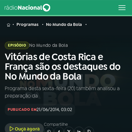
MENU
Programas
No Mundo da Bola
No Mundo da Bola
EPISÓDIO
Vitórias de Costa Rica e
Buscar
na
França são os destaques do
Rádio
Buscar
No Mundo da Bola
Nacional
Programa desta sexta-feira (20) também analisou a
AO VIVO
preparação da
01
INÍCIO
21/06/2014, 03:02
PUBLICADO EM
Compartilhe
02
A RÁDIO
Ouça agora