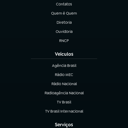
Contatos
(abre em nova aba)
Quem é Quem
(abre em nova aba)
Diretoria
(abre em nova aba)
Ouvidoria
(abre em nova aba)
RNCP
(abre em nova aba)
Veículos
Agência Brasil
(abre em nova aba)
Rádio MEC
(abre em nova aba)
Rádio Nacional
Radioagência Nacional
(abre em nova aba)
TV Brasil
(abre em nova aba)
TV Brasil Internacional
(abre em nova aba)
Serviços