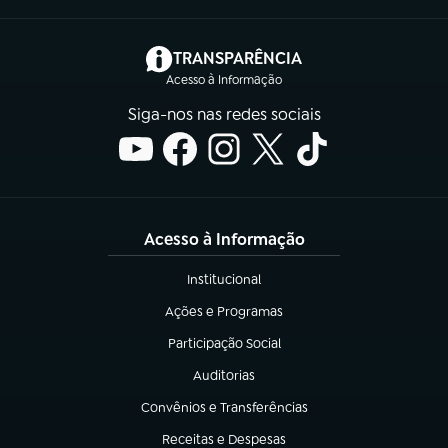
(abre em nova aba)
TRANSPARÊNCIA
Acesso à Informação
Siga-nos nas redes sociais
Acesso à Informação
Institucional
(abre em nova aba)
Ações e Programas
(abre em nova aba)
Participação Social
(abre em nova aba)
Auditorias
(abre em nova aba)
Convênios e Transferências
(abre em nova aba)
Receitas e Despesas
(abre em nova aba)