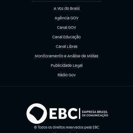
A Voz do Brasil
(abre em nova aba)
Agência GOV
(abre em nova aba)
Canal GOV
(abre em nova aba)
Canal Educação
(abre em nova aba)
Canal Libras
(abre em nova aba)
Monitoramento e Análise de Mídias
(abre em nova aba)
Publicidade Legal
(abre em nova aba)
Rádio Gov
(abre em nova aba)
© Todos os direitos reservados pela EBC