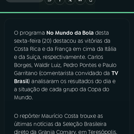
03
PROGRAMAÇÃO
O programa
No Mundo da Bola
desta
04
PROGRAMAS
sexta-feira (20) destacou as vitórias da
Costa Rica e da França em cima da Itália
05
PODCASTS
e da Suíça, respectivamente. Carlos
Borges, Waldir Luiz, Pedro Pontes e Paulo
Garritano (comentarista convidado da
TV
06
VIDEOCASTS
Brasil
) analisaram os resultados do dia e
a situação de cada grupo da Copa do
07
ÚLTIMAS
Mundo.
08
FESTIVAL DE MÚSICA
O repórter Maurício Costa trouxe as
últimas notícias da Seleção Brasileira
direto da Granja Comary, em Teresópolis,
ACOMPANHE A RÁDIO NACIONAL