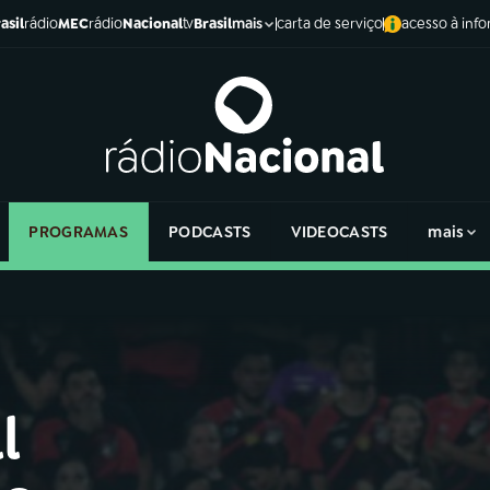
asil
rádio
MEC
rádio
Nacional
tv
Brasil
carta de serviço
acesso à inf
mais
PROGRAMAS
PODCASTS
VIDEOCASTS
mais
l