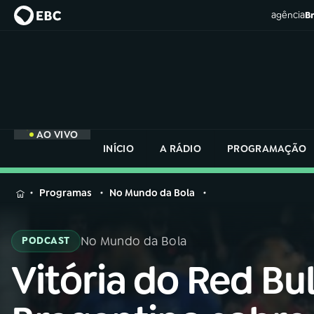
agência
Br
AO VIVO
INÍCIO
A RÁDIO
PROGRAMAÇÃO
MENU
Programas
No Mundo da Bola
Buscar
na
No Mundo da Bola
PODCAST
Rádio
Buscar
Nacional
Vitória do Red Bul
Buscar
na
Rádio
AO VIVO