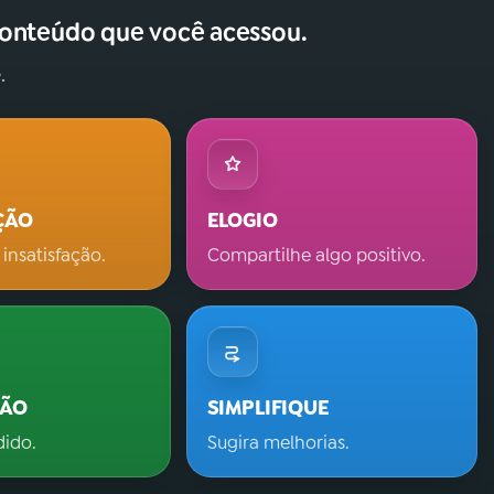
conteúdo que você acessou.
.
ÇÃO
ELOGIO
 insatisfação.
Compartilhe algo positivo.
ÇÃO
SIMPLIFIQUE
dido.
Sugira melhorias.