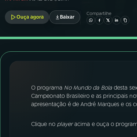
07
ÚLTIMAS
Compartilhe
Ouça agora
Baixar
08
FESTIVAL DE MÚSICA
ACOMPANHE A RÁDIO NACIONAL
YouTube
Facebook
Instagram
X
TikTok
O programa
No Mundo da Bola
desta sext
Campeonato Brasileiro e as principais not
apresentação é de André Marques e os c
Clique no
player
acima e ouça o programa