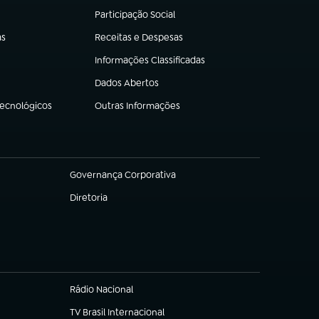
Participação Social
(abre em nova aba)
as
Receitas e Despesas
(abre em nova aba)
Informações Classificadas
(abre em nova aba)
Dados Abertos
(abre em nova aba)
Tecnológicos
Outras Informações
(abre em nova aba)
Governança Corporativa
(abre em nova aba)
Diretoria
(abre em nova aba)
Rádio Nacional
TV Brasil Internacional
(abre em nova aba)