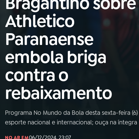
Bragantino sobre
Nacional
Athletico
01
INÍCIO
Paranaense
02
A RÁDIO
embola briga
03
PROGRAMAÇÃO
contra o
04
PROGRAMAS
rebaixamento
05
PODCASTS
Programa No Mundo da Bola desta sexta-feira (6) 
06
VIDEOCASTS
esporte nacional e internacional; ouça na íntegra
06/12/2024, 23:07
NO AR EM