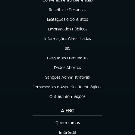
Convênios e Transferências
(abre em nova aba)
Receitas e Despesas
(abre em nova aba)
Licitações e Contratos
(abre em nova aba)
Empregados Públicos
(abre em nova aba)
Informações Classificadas
(abre em nova aba)
SIC
(abre em nova aba)
Perguntas Frequentes
(abre em nova aba)
Dados Abertos
(abre em nova aba)
Sanções Administrativas
(abre em nova aba)
Ferramentas e Aspectos Tecnológicos
(abre em nova aba)
Outras Informações
(abre em nova aba)
A EBC
Quem somos
(abre em nova aba)
Imprensa
(abre em nova aba)