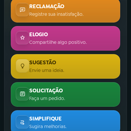
RECLAMAÇÃO
Registre sua insatisfação.
ELOGIO
Compartilhe algo positivo.
SUGESTÃO
Envie uma ideia.
SOLICITAÇÃO
Faça um pedido.
SIMPLIFIQUE
Sugira melhorias.