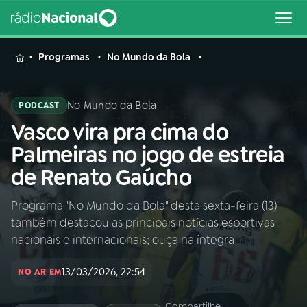
MENU
Programas
No Mundo da Bola
No Mundo da Bola
PODCAST
Vasco vira pra cima do
Buscar
na
Palmeiras no jogo de estreia
Rádio
Buscar
de Renato Gaúcho
Nacional
Programa "No Mundo da Bola" desta sexta-feira (13)
AO VIVO
também destacou as principais notícias esportivas
nacionais e internacionais; ouça na íntegra
01
INÍCIO
13/03/2026, 22:54
NO AR EM
02
A RÁDIO
Compartilhe