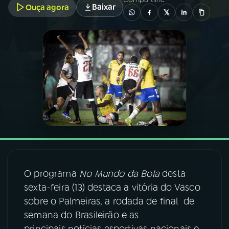
Baixar
Ouça agora
03
PROGRAMAÇÃO
04
PROGRAMAS
05
PODCASTS
06
VIDEOCASTS
07
ÚLTIMAS
O programa
No Mundo da Bola
desta
sexta-feira (13) destaca a vitória do Vasco
08
FESTIVAL DE MÚSICA
sobre o Palmeiras, a rodada de final de
semana do Brasileirão e as
ACOMPANHE A RÁDIO NACIONAL
principais notícias esportivas nacionais e