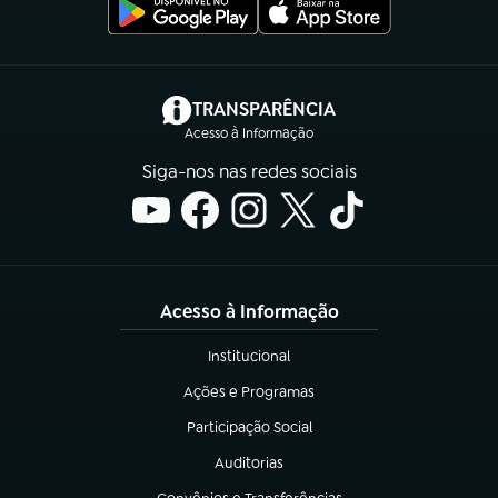
(abre em nova aba)
TRANSPARÊNCIA
Acesso à Informação
Siga-nos nas redes sociais
Acesso à Informação
Institucional
(abre em nova aba)
Ações e Programas
(abre em nova aba)
Participação Social
(abre em nova aba)
Auditorias
(abre em nova aba)