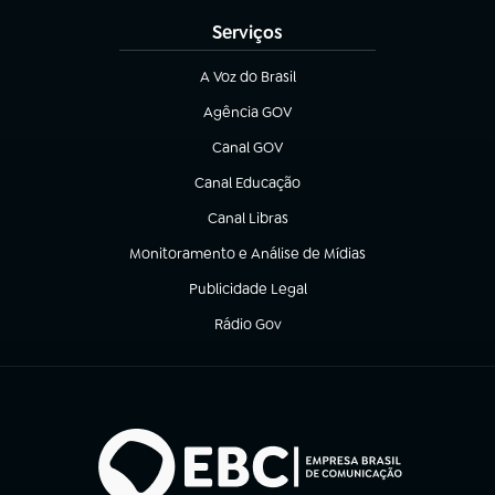
Serviços
A Voz do Brasil
(abre em nova aba)
Agência GOV
(abre em nova aba)
Canal GOV
(abre em nova aba)
Canal Educação
(abre em nova aba)
Canal Libras
(abre em nova aba)
Monitoramento e Análise de Mídias
(abre em nova aba)
Publicidade Legal
(abre em nova aba)
Rádio Gov
(abre em nova aba)