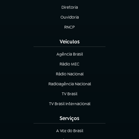
Diretoria
(abre em nova aba)
Ouvidoria
(abre em nova aba)
RNCP
(abre em nova aba)
Veículos
Agência Brasil
(abre em nova aba)
Rádio MEC
(abre em nova aba)
Rádio Nacional
Radioagência Nacional
(abre em nova aba)
TV Brasil
(abre em nova aba)
TV Brasil Internacional
(abre em nova aba)
Serviços
A Voz do Brasil
(abre em nova aba)