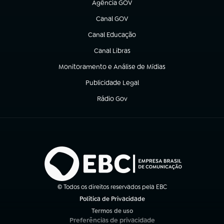
Agência GOV
(abre em nova aba)
Canal GOV
(abre em nova aba)
Canal Educação
(abre em nova aba)
Canal Libras
(abre em nova aba)
Monitoramento e Análise de Mídias
(abre em nova aba)
Publicidade Legal
(abre em nova aba)
Rádio Gov
(abre em nova aba)
© Todos os direitos reservados pela EBC
Política de Privacidade
(abre em nova aba)
Termos de uso
(abre em nova aba)
Preferências de privacidade