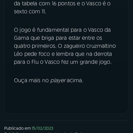
da tabela com 16 pontos e o Vasco é o
sexto com 11.
YouTube
Facebook
Instagram
X
O jogo é fundamental para o Vasco da
Gama que briga para estar entre os
TikTok
quatro primeiros. O zagueiro cruzmaltino
Léo pede foco e lembra que na derrota
para o Flu o Vasco fez um grande jogo.
Ouça mais no
player
acima.
Publicado em
15/02/2023