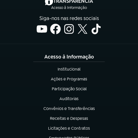
(abre em nova aba)
TRANSPARÊNCIA
Acesso à Informação
Siga-nos nas redes sociais
Acesso à Informação
Institucional
(abre em nova aba)
Ações e Programas
(abre em nova aba)
Participação Social
(abre em nova aba)
Auditorias
(abre em nova aba)
Convênios e Transferências
(abre em nova aba)
Receitas e Despesas
(abre em nova aba)
Licitações e Contratos
(abre em nova aba)