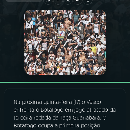
03
PROGRAMAÇÃO
04
PROGRAMAS
05
PODCASTS
06
VIDEOCASTS
07
ÚLTIMAS
Na próxima quinta-feira (17) o Vasco
enfrenta o Botafogo em jogo atrasado da
08
FESTIVAL DE MÚSICA
terceira rodada da Taça Guanabara. O
Botafogo ocupa a primeira posição
ACOMPANHE A RÁDIO NACIONAL