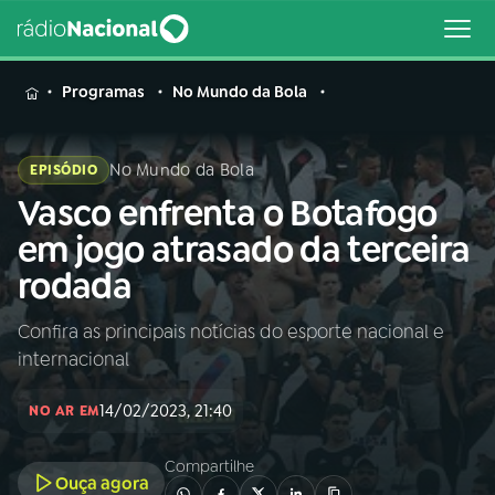
MENU
Programas
No Mundo da Bola
No Mundo da Bola
EPISÓDIO
Vasco enfrenta o Botafogo
Buscar
na
em jogo atrasado da terceira
Rádio
Buscar
rodada
Nacional
Confira as principais notícias do esporte nacional e
AO VIVO
internacional
01
INÍCIO
14/02/2023, 21:40
NO AR EM
Compartilhe
02
A RÁDIO
Ouça agora