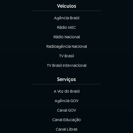
Veículos
Agência Brasil
(abre em nova aba)
Rádio MEC
(abre em nova aba)
Rádio Nacional
Radioagência Nacional
(abre em nova aba)
TV Brasil
(abre em nova aba)
TV Brasil Internacional
(abre em nova aba)
Serviços
A Voz do Brasil
(abre em nova aba)
Agência GOV
(abre em nova aba)
Canal GOV
(abre em nova aba)
Canal Educação
(abre em nova aba)
Canal Libras
(abre em nova aba)