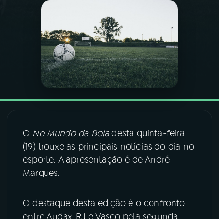
03
PROGRAMAÇÃO
04
PROGRAMAS
05
PODCASTS
06
VIDEOCASTS
O
No Mundo da Bola
desta quinta-feira
(19) trouxe as principais notícias do dia no
07
ÚLTIMAS
esporte. A apresentação é de André
Marques.
08
FESTIVAL DE MÚSICA
O destaque desta edição é o confronto
entre Audax-RJ e Vasco pela segunda
ACOMPANHE A RÁDIO NACIONAL