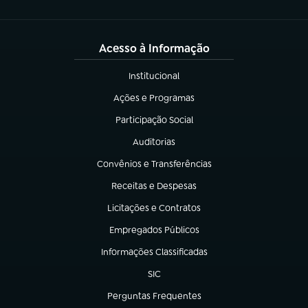
Acesso à Informação
Institucional
(abre em nova aba)
Ações e Programas
(abre em nova aba)
Participação Social
(abre em nova aba)
Auditorias
(abre em nova aba)
Convênios e Transferências
(abre em nova aba)
Receitas e Despesas
(abre em nova aba)
Licitações e Contratos
(abre em nova aba)
Empregados Públicos
(abre em nova aba)
Informações Classificadas
(abre em nova aba)
SIC
(abre em nova aba)
Perguntas Frequentes
(abre em nova aba)