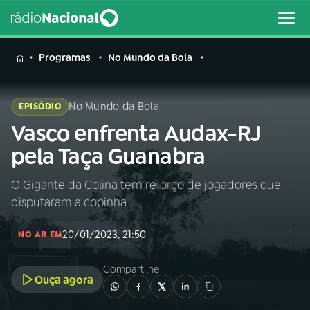
MENU
Programas
No Mundo da Bola
No Mundo da Bola
EPISÓDIO
Vasco enfrenta Audax-RJ
Buscar
na
pela Taça Guanabra
Rádio
Buscar
Nacional
O Gigante da Colina tem reforço de jogadores que
disputaram a copinha
AO VIVO
20/01/2023, 21:50
NO AR EM
01
INÍCIO
Compartilhe
Ouça agora
02
A RÁDIO